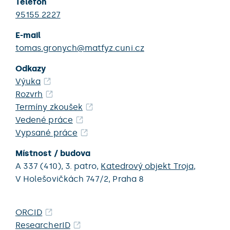
Telefon
95155 2227
E-mail
tomas.gronych@matfyz.cuni.cz
Odkazy
Výuka
Rozvrh
Termíny zkoušek
Vedené práce
Vypsané práce
Místnost / budova
A 337 (410),
3. patro,
Katedrový objekt Troja
,
V Holešovičkách 747/2,
Praha 8
ORCID
ResearcherID