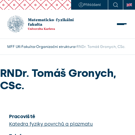
Přihlášení
MFF UK
Fakulta
Organizační struktura
RNDr. Tomáš Gronych, CSc.
RNDr. Tomáš Gronych,
CSc.
Pracoviště
Katedra fyziky povrchů a plazmatu