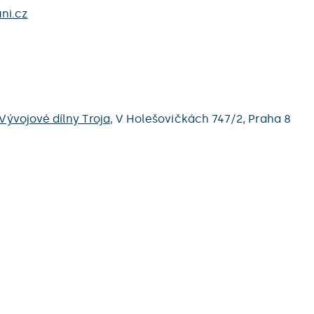
ni.cz
Vývojové dílny Troja
,
V Holešovičkách 747/2,
Praha 8