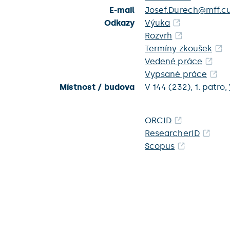
E-mail
Josef.Durech@mff.cu
Odkazy
Výuka
Rozvrh
Termíny zkoušek
Vedené práce
Vypsané práce
Místnost / budova
V 144 (232),
1. patro,
ORCID
ResearcherID
Scopus