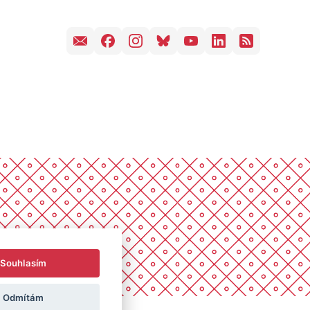
Souhlasím
Odmítám