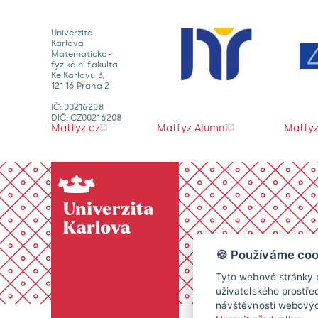
Univerzita
Karlova
Matematicko-
fyzikální fakulta
Ke Karlovu 3,
121 16 Praha 2
IČ: 00216208
DIČ: CZ00216208
Matfyz.cz
Matfyz Alumni
Matfyz
🍪 Používáme coo
Tyto webové stránky p
uživatelského prostře
návštěvnosti webových