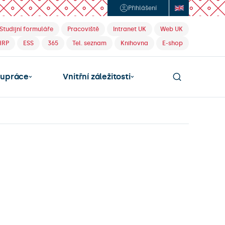
Přihlášení
Studijní formuláře
Pracoviště
Intranet UK
Web UK
HRP
ESS
365
Tel. seznam
Knihovna
E-shop
lupráce
Vnitřní záležitosti