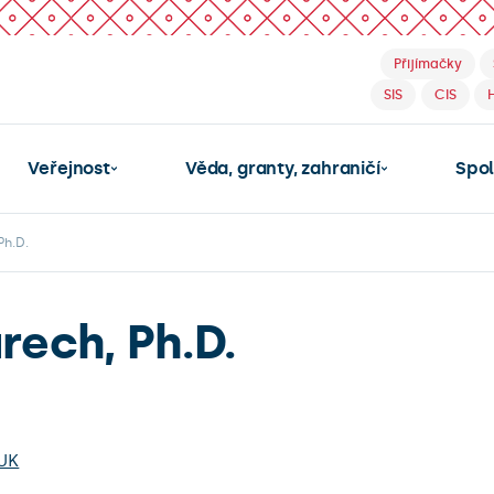
Přijímačky
SIS
CIS
Veřejnost
Věda, granty, zahraničí
Spo
Ph.D.
rech, Ph.D.
UK