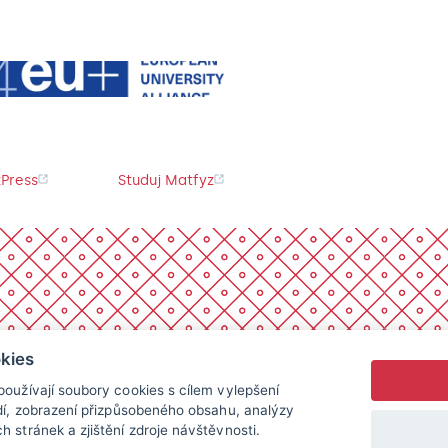
Press
Studuj Matfyz
kies
oužívají soubory cookies s cílem vylepšení
dí, zobrazení přizpůsobeného obsahu, analýzy
 stránek a zjištění zdroje návštěvnosti.