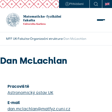
Přihlášení
MFF UK
Fakulta
Organizační struktura
Dan McLachlan
Dan McLachlan
Pracoviště
Astronomický ústav UK
E-mail
dan.mclachlan@matfyz.cuni.cz