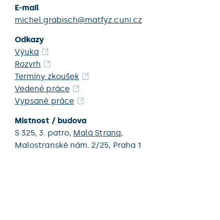
E-mail
michel.grabisch@matfyz.cuni.cz
Odkazy
Výuka
Rozvrh
Termíny zkoušek
Vedené práce
Vypsané práce
Místnost / budova
S 325,
3. patro,
Malá Strana
,
Malostranské nám. 2/25,
Praha 1