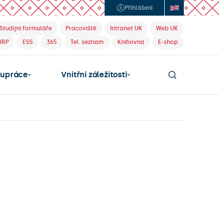
Přihlášení
Studijní formuláře
Pracoviště
Intranet UK
Web UK
HRP
ESS
365
Tel. seznam
Knihovna
E-shop
lupráce
Vnitřní záležitosti