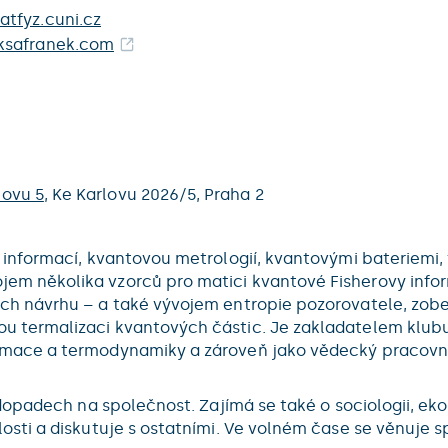
tfyz.cuni.cz
ksafranek.com
lovu 5
,
Ke Karlovu 2026/5,
Praha 2
u informací, kvantovou metrologií, kvantovými bateriemi
m několika vzorců pro matici kvantové Fisherovy informa
ich návrhu – a také vývojem entropie pozorovatele, zo
u termalizaci kvantových částic. Je zakladatelem klub
rmace a termodynamiky a zároveň jako vědecký pracovník
h dopadech na společnost. Zajímá se také o sociologii, ek
osti a diskutuje s ostatními. Ve volném čase se věnuje sp