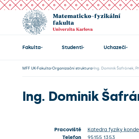
Fakulta
Studenti
Uchazeči
MFF UK
Fakulta
Organizační struktura
Ing. Dominik Šafránek, Ph
Ing. Dominik Šafrá
Pracoviště
Katedra fyziky kond
Telefon
95155 1353