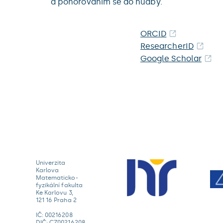
a ponořováním se do hudby.
ORCID
ResearcherID
Google Scholar
Univerzita
Karlova
Matematicko-
fyzikální fakulta
Ke Karlovu 3,
121 16 Praha 2
IČ: 00216208
DIČ: CZ00216208