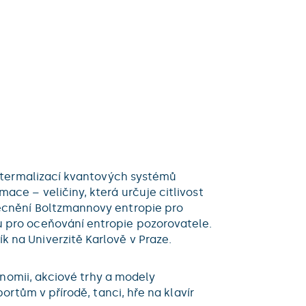
, termalizací kvantových systémů
ce – veličiny, která určuje citlivost
becnění Boltzmannovy entropie pro
u pro oceňování entropie pozorovatele.
 na Univerzitě Karlově v Praze.
onomii, akciové trhy a modely
ortům v přírodě, tanci, hře na klavír