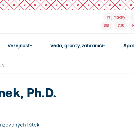
Přijímačky
SIS
CIS
Veřejnost
Věda, granty, zahraničí
Spo
.D.
nek, Ph.D.
enzovaných látek