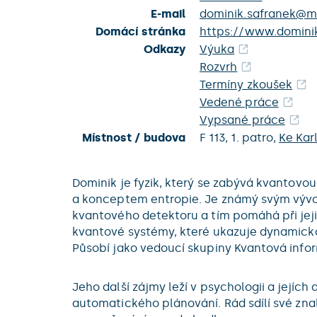
E-mail
dominik.safranek@ma
Domácí stránka
https://www.domini
Odkazy
Výuka
Rozvrh
Termíny zkoušek
Vedené práce
Vypsané práce
Místnost / budova
F 113,
1. patro,
Ke Kar
Dominik je fyzik, který se zabývá kvantovo
a konceptem entropie. Je známý svým vývoje
kvantového detektoru a tím pomáhá při jej
kvantové systémy, které ukazuje dynamicko
Působí jako vedoucí skupiny Kvantová info
Jeho další zájmy leží v psychologii a jejíc
automatického plánování. Rád sdílí své znal