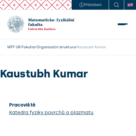
Přihlášení
MFF UK
Fakulta
Organizační struktura
Kaustubh Kumar
Kaustubh Kumar
Pracoviště
Katedra fyziky povrchů a plazmatu