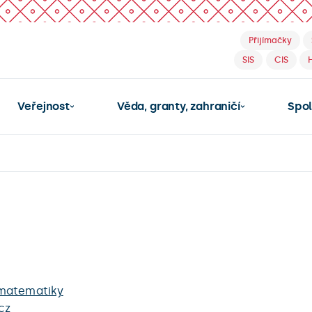
Přijímačky
SIS
CIS
Veřejnost
Věda, granty, zahraničí
Spo
 matematiky
cz