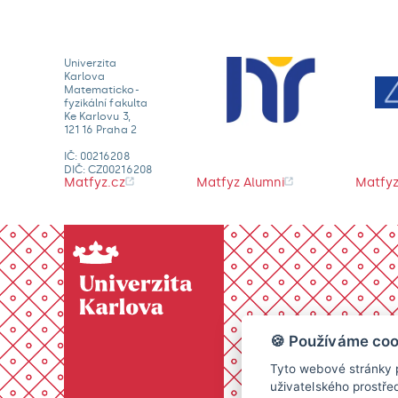
Univerzita
Karlova
Matematicko-
fyzikální fakulta
Ke Karlovu 3,
121 16 Praha 2
IČ: 00216208
DIČ: CZ00216208
Matfyz.cz
Matfyz Alumni
Matfyz
🍪 Používáme coo
Tyto webové stránky p
uživatelského prostře