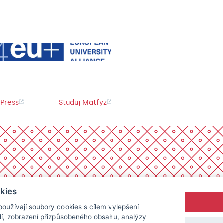
Press
Studuj Matfyz
kies
oužívají soubory cookies s cílem vylepšení
dí, zobrazení přizpůsobeného obsahu, analýzy