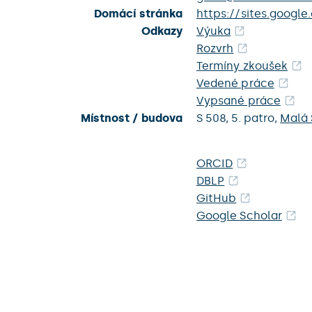
Domácí stránka
https://sites.google
Odkazy
Výuka
Rozvrh
Termíny zkoušek
Vedené práce
Vypsané práce
Místnost / budova
S 508,
5. patro,
Malá 
ORCID
DBLP
GitHub
Google Scholar