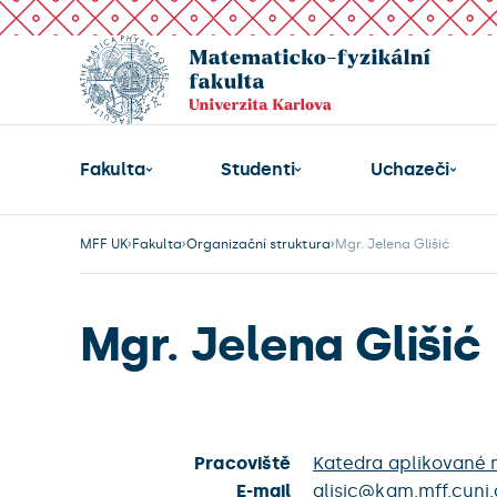
Fakulta
Studenti
Uchazeči
MFF UK
Fakulta
Organizační struktura
Mgr. Jelena Glišić
Mgr. Jelena Glišić
Pracoviště
Katedra aplikované
E-mail
glisic@kam.mff.cuni.