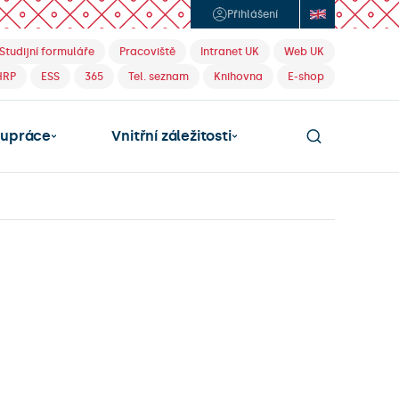
Přihlášení
Studijní formuláře
Pracoviště
Intranet UK
Web UK
HRP
ESS
365
Tel. seznam
Knihovna
E-shop
lupráce
Vnitřní záležitosti