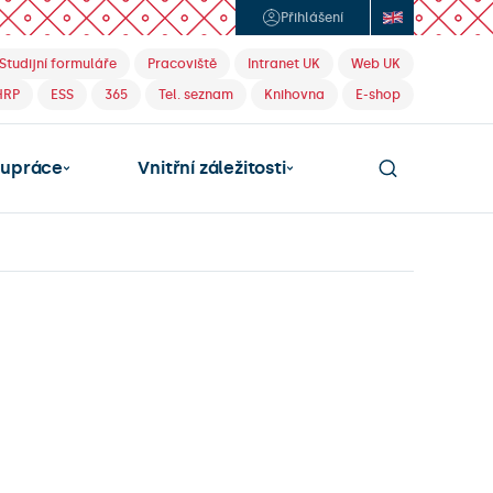
Přihlášení
Studijní formuláře
Pracoviště
Intranet UK
Web UK
HRP
ESS
365
Tel. seznam
Knihovna
E-shop
lupráce
Vnitřní záležitosti