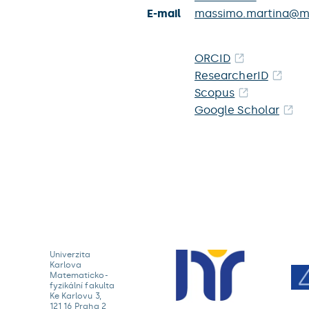
E-mail
massimo.martina@ma
ORCID
ResearcherID
Scopus
Google Scholar
Univerzita
Karlova
Matematicko-
fyzikální fakulta
Ke Karlovu 3,
121 16 Praha 2