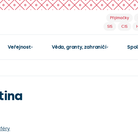
Přijímačky
SIS
CIS
Veřejnost
Věda, granty, zahraničí
Spo
tina
féry