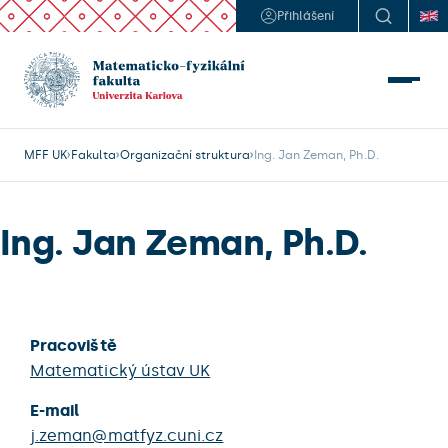
Přihlášení
MFF UK
Fakulta
Organizační struktura
Ing. Jan Zeman, Ph.D.
Ing. Jan Zeman, Ph.D.
Pracoviště
Matematický ústav UK
E-mail
j.zeman@matfyz.cuni.cz