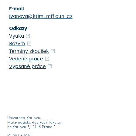
E-mail
ivanova@ktiml.mff.cuni.cz
Odkazy
Výuka
Rozvrh
Termíny zkoušek
Vedené práce
Vypsané práce
Univerzita Karlova
Matematicko-fyzikální fakulta
Ke Karlovu 3, 121 16 Praha 2