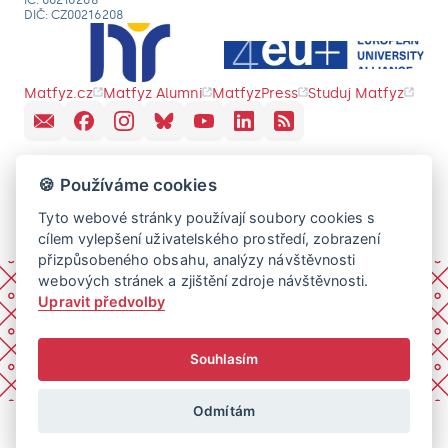
IČ: 00216208
DIČ: CZ00216208
Matfyz.cz
Matfyz Alumni
MatfyzPress
Studuj Matfyz
🍪 Používáme cookies
Tyto webové stránky používají soubory cookies s
cílem vylepšení uživatelského prostředí, zobrazení
přizpůsobeného obsahu, analýzy návštěvnosti
webových stránek a zjištění zdroje návštěvnosti.
Upravit předvolby
Souhlasím
Odmítám
© 2026 Univerzita Karlova, Matematicko-fyzikální fakulta.
Všechna práva vyhrazena.