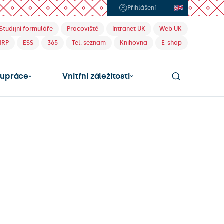
Přihlášení
Studijní formuláře
Pracoviště
Intranet UK
Web UK
HRP
ESS
365
Tel. seznam
Knihovna
E-shop
lupráce
Vnitřní záležitosti