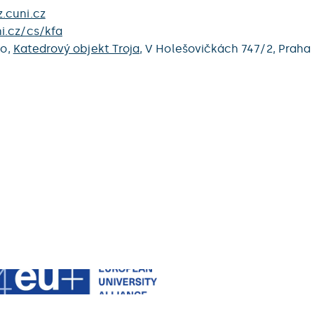
.cuni.cz
i.cz/cs/kfa
ro,
Katedrový objekt Troja
,
V Holešovičkách 747/2,
Praha