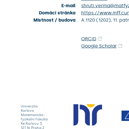
E-mail
shruti.verma@matfyz
Domácí stránka
https://www.mff.cun
Místnost / budova
A 1120 (1202),
11. pat
ORCID
Google Scholar
Univerzita
Karlova
Matematicko-
fyzikální fakulta
Ke Karlovu 3,
121 16 Praha 2