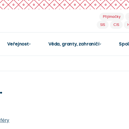
Přijímačky
SIS
CIS
Veřejnost
Věda, granty, zahraničí
Spo
.
féry