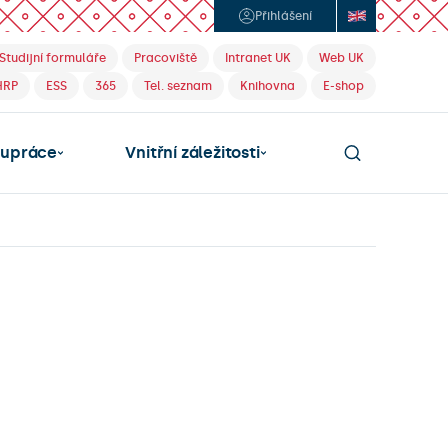
Přihlášení
Studijní formuláře
Pracoviště
Intranet UK
Web UK
HRP
ESS
365
Tel. seznam
Knihovna
E-shop
lupráce
Vnitřní záležitosti