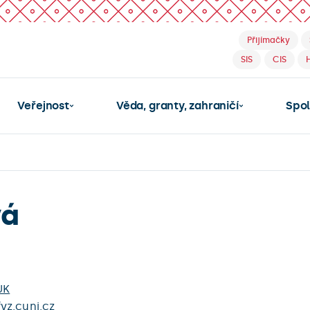
Přijímačky
SIS
CIS
Veřejnost
Věda, granty, zahraničí
Spo
vá
UK
yz.cuni.cz