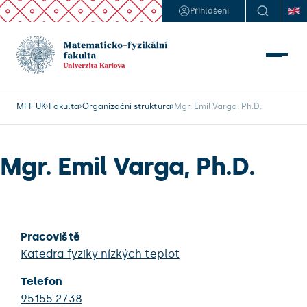
Přihlášení
MFF UK
Fakulta
Organizační struktura
Mgr. Emil Varga, Ph.D.
Mgr. Emil Varga, Ph.D.
Pracoviště
Katedra fyziky nízkých teplot
Telefon
95155 2738