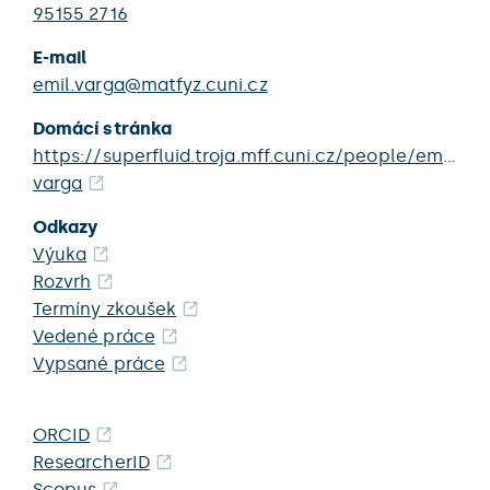
95155 2716
E-mail
emil.varga@matfyz.cuni.cz
Domácí stránka
https://superfluid.troja.mff.cuni.cz/people/emil-
varga
Odkazy
Výuka
Rozvrh
Termíny zkoušek
Vedené práce
Vypsané práce
ORCID
ResearcherID
Scopus