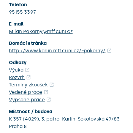
Telefon
95155 3397
E-mail
Milan.Pokorny@mff.cuni.cz
Domácí stránka
http://www.karlin.mff.cuni.cz/~pokorny/
Odkazy
Výuka
Rozvrh
Termíny zkoušek
Vedené práce
Vypsané práce
Místnost / budova
K 357 (4029),
3. patro,
Karlín
,
Sokolovská 49/83,
Praha 8