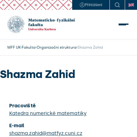
Přihlášení
MFF UK
Fakulta
Organizační struktura
Shazma Zahid
Shazma Zahid
Pracoviště
Katedra numerické matematiky
E-mail
shazma.zahid@matfyz.cuni.cz