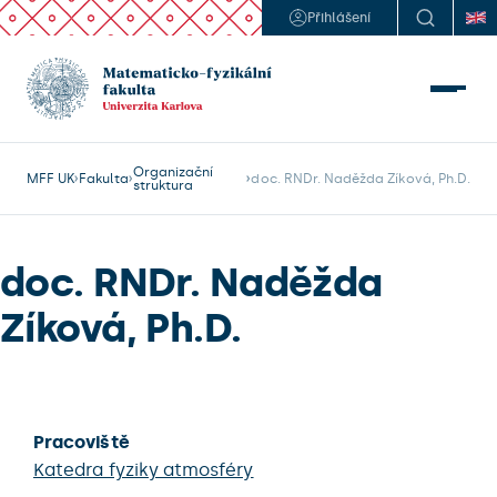
Přihlášení
Organizační
MFF UK
Fakulta
doc. RNDr. Naděžda Zíková, Ph.D.
struktura
doc. RNDr. Naděžda
Zíková, Ph.D.
Pracoviště
Katedra fyziky atmosféry