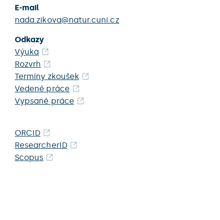
E-mail
nada.zikova@natur.cuni.cz
Odkazy
Výuka
Rozvrh
Termíny zkoušek
Vedené práce
Vypsané práce
ORCID
ResearcherID
Scopus