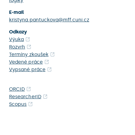
logiky
E-mail
kristyna.pantuckova@mff.cuni.cz
Odkazy
Výuka
Rozvrh
Termíny zkoušek
Vedené práce
Vypsané práce
ORCID
ResearcherID
Scopus