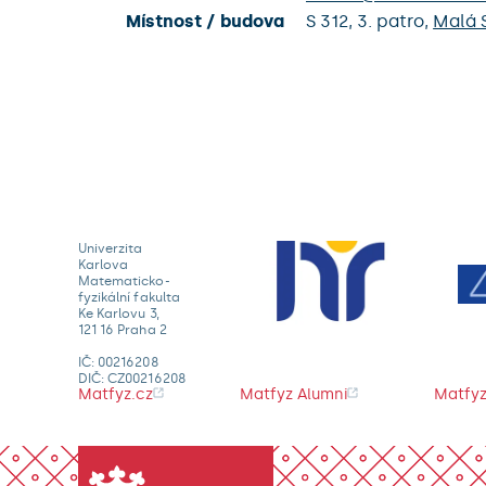
Místnost / budova
S 312,
3. patro,
Malá 
Univerzita
Karlova
Matematicko-
fyzikální fakulta
Ke Karlovu 3,
121 16 Praha 2
IČ: 00216208
DIČ: CZ00216208
Matfyz.cz
Matfyz Alumni
Matfyz