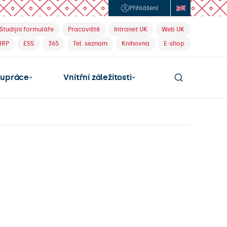
Přihlášení
Studijní formuláře
Pracoviště
Intranet UK
Web UK
HRP
ESS
365
Tel. seznam
Knihovna
E-shop
lupráce
Vnitřní záležitosti