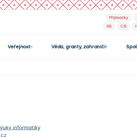
Přijímačky
SIS
CIS
Veřejnost
Věda, granty, zahraničí
Spo
ýuky informatiky
.cz