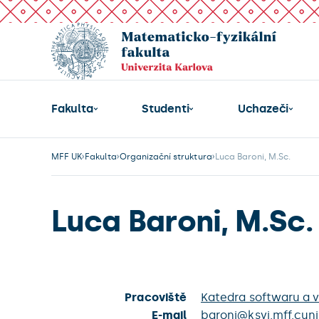
Fakulta
Studenti
Uchazeči
MFF UK
Fakulta
Organizační struktura
Luca Baroni, M.Sc.
Luca Baroni, M.Sc.
Pracoviště
Katedra softwaru a v
E-mail
baroni@ksvi.mff.cuni