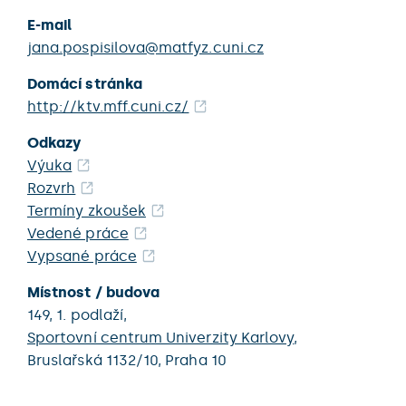
E-mail
jana.pospisilova@matfyz.cuni.cz
Domácí stránka
http://ktv.mff.cuni.cz/
Odkazy
Výuka
Rozvrh
Termíny zkoušek
Vedené práce
Vypsané práce
Místnost / budova
149,
1. podlaží,
Sportovní centrum Univerzity Karlovy
,
Bruslařská 1132/10,
Praha 10