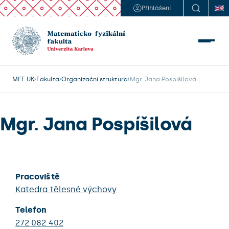
Přihlášení
MFF UK
Fakulta
Organizační struktura
Mgr. Jana Pospíšilová
Mgr. Jana Pospíšilová
Pracoviště
Katedra tělesné výchovy
Telefon
272 082 402