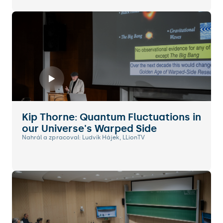
Kip Thorne: Quantum Fluctuations in
our Universe's Warped Side
Nahrál a zpracoval: Ludvík Hájek, LLionTV