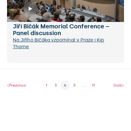
Jiří Bičák Memorial Conference –
Panel discussion
Na Jiřího Bičáka vzpomínal v Praze i Kip
Thorne
Předchozí
1
3
4
5
...
11
Další