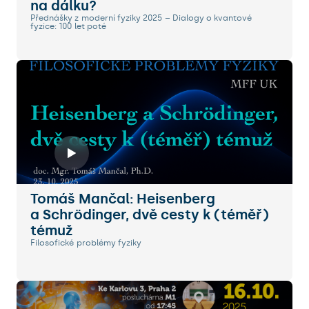
na dálku?
Přednášky z moderní fyziky 2025 – Dialogy o kvantové
fyzice: 100 let poté
Tomáš Mančal: Heisenberg
a Schrödinger, dvě cesty k (téměř)
témuž
Filosofické problémy fyziky