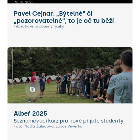
Pavel Cejnar: „Býtelné“ či
„pozorovatelné“, to je oč tu běží
Filosofické problémy fyziky
Albeř 2025
Seznamovací kurz pro nově přijaté studenty
Foto: Naďa Žaludová, Luboš Veverka