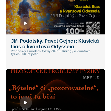
Jiří Podolský, Pavel Cejnar: Klasická
Ilias a kvantová Odysseia
Přednášky z moderní fyziky 2025 – Dialogy o kvantové
fyzice: 100 let poté