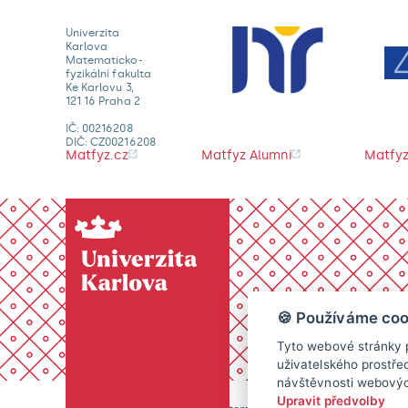
Univerzita
Karlova
Matematicko-
fyzikální fakulta
Ke Karlovu 3,
121 16 Praha 2
IČ: 00216208
DIČ: CZ00216208
Matfyz.cz
Matfyz Alumni
Matfyz
🍪 Používáme coo
Tyto webové stránky p
uživatelského prostře
návštěvnosti webových
Upravit předvolby