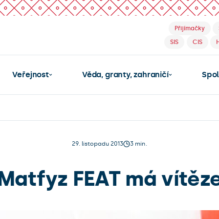
Přijímačky
SIS
CIS
Veřejnost
Věda, granty, zahraničí
Spo
29. listopadu 2013
3 min.
Matfyz FEAT má vítěz