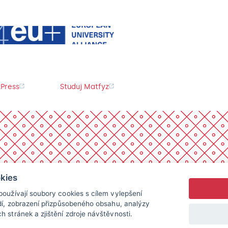
Press
Studuj Matfyz
kies
oužívají soubory cookies s cílem vylepšení
dí, zobrazení přizpůsobeného obsahu, analýzy
 stránek a zjištění zdroje návštěvnosti.