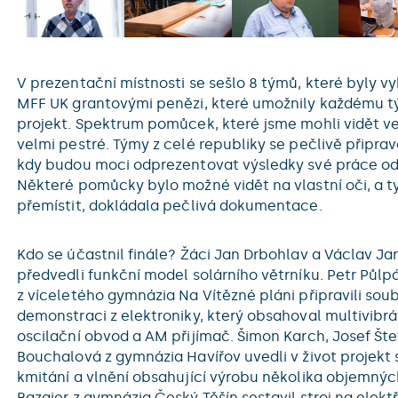
V prezentační místnosti se sešlo 8 týmů, které byly 
MFF UK grantovými penězi, které umožnily každému tý
projekt. Spektrum pomůcek, které jsme mohli vidět ve
velmi pestré. Týmy z celé republiky se pečlivě připra
kdy budou moci odprezentovat výsledky své práce od
Některé pomůcky bylo možné vidět na vlastní oči, a 
přemístit, dokládala pečlivá dokumentace.
Kdo se účastnil finále? Žáci Jan Drbohlav a Václav Jar
předvedli funkční model solárního větrníku. Petr Půlp
z víceletého gymnázia Na Vítězné pláni připravili sou
demonstraci z elektroniky, který obsahoval multivibrát
oscilační obvod a AM přijímač. Šimon Karch, Josef Šte
Bouchalová z gymnázia Havířov uvedli v život projek
kmitání a vlnění obsahující výrobu několika objemných
Bazgier z gymnázia Český Těšín sestavil stroj na elek