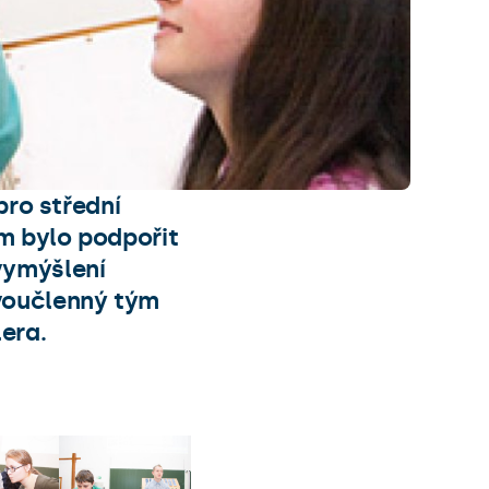
pro střední
em bylo podpořit
vymýšlení
voučlenný tým
era.