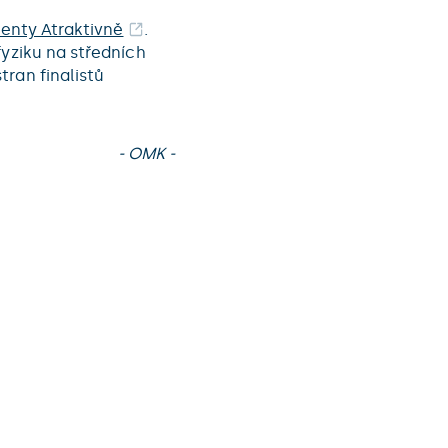
menty Atraktivně
.
fyziku na středních
ran finalistů
- OMK -