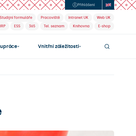
Přihlášení
Studijní formuláře
Pracoviště
Intranet UK
Web UK
HRP
ESS
365
Tel. seznam
Knihovna
E-shop
lupráce
Vnitřní záležitosti
e