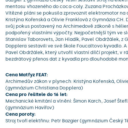
mentosu vhozeného do coca-coly. Zuzana Procházko
Vítězné pláni se pokusila zprovoznit elektromotor na
Kristýna Kořenská a Olivie Franklová z Gymnázia CH.
svůj pokus postavený na Archimedově zákoně s hélie
podpořený vlastními výpočty. Nejpočetnější tým ve sl
Stanislav Taborovets, Jan Hladík, Pavel Obdržálek, z
Dopplera sestavili ve své škole Foucaltovo kyvadlo. 
Pavel Obdržálek, který utvořil vlastní dílčí projekt, v r
bezdrátový přenos dat z kyvadla pro dlouhodobé mon
Cena Matfyz FEAT:
Archimedův zákon v plynech: Kristýna Kořenská, Olivi
(gymnázium Christiana Dopplera)
Cena pro řešitele do 16 let:
Mechanické kmitání a vlnění: Šimon Karch, Josef Štef
(gymnázium Havířov)
Cena poroty:
Stroj tvoří elektřinu: Petr Bazgier (gymnázium Český T