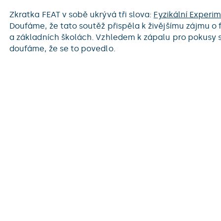
Zkratka FEAT v sobě ukrývá tři slova:
Fyzikální Experi
Doufáme, že tato soutěž přispěla k živějšímu zájmu o 
a základních školách. Vzhledem k zápalu pro pokusy st
doufáme, že se to povedlo.