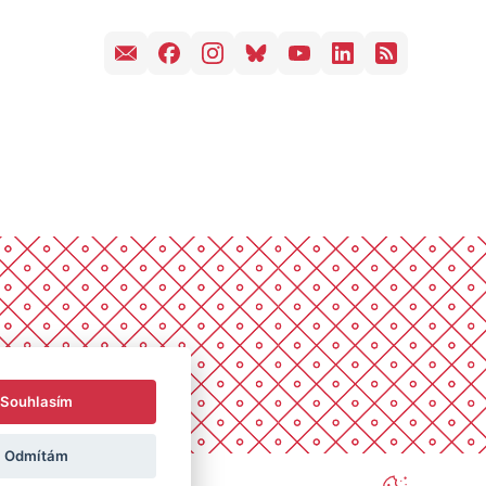
Souhlasím
Odmítám