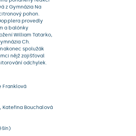
vá z Gymnázia Na
 citronový pohon.
 Dopplera provedly
m a balónky
ožení William Tatarko,
 Gymnázia Ch.
A nakonec spolužák
ámci nějž zajišťoval
itorování odchylek.
e Franklová
l, Kateřina Bouchalová
ěšín)