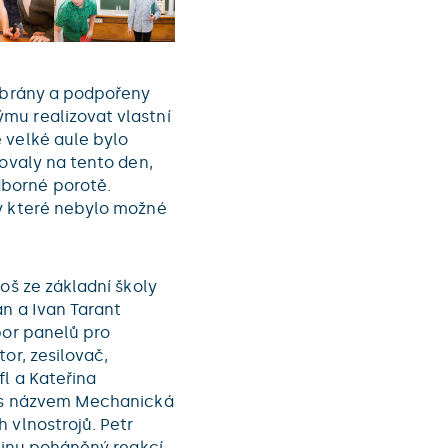
vybrány a podpořeny
mu realizovat vlastní
 velké aule bylo
vovaly na tento den,
borné porotě.
ty které nebylo možné
oš ze základní školy
án a Ivan Tarant
bor panelů pro
or, zesilovač,
fl a Kateřina
t s názvem Mechanická
 vlnostrojů. Petr
třinu poháněný reakcí