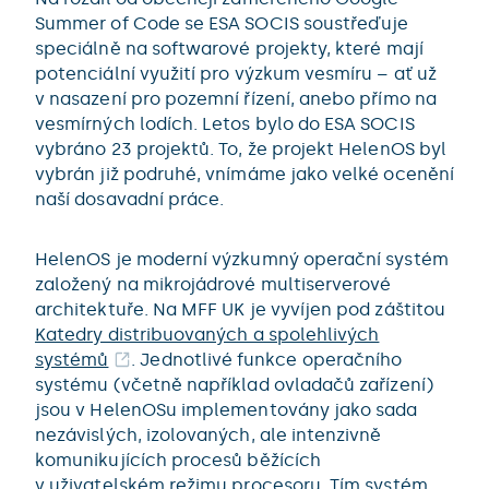
Summer of Code se ESA SOCIS soustřeďuje
speciálně na softwarové projekty, které mají
potenciální využití pro výzkum vesmíru – ať už
v nasazení pro pozemní řízení, anebo přímo na
vesmírných lodích. Letos bylo do ESA SOCIS
vybráno 23 projektů. To, že projekt HelenOS byl
vybrán již podruhé, vnímáme jako velké ocenění
naší dosavadní práce.
HelenOS je moderní výzkumný operační systém
založený na mikrojádrové multiserverové
architektuře. Na MFF UK je vyvíjen pod záštitou
Katedry distribuovaných a spolehlivých
systémů
. Jednotlivé funkce operačního
systému (včetně například ovladačů zařízení)
jsou v HelenOSu implementovány jako sada
nezávislých, izolovaných, ale intenzivně
komunikujících procesů běžících
v uživatelském režimu procesoru. Tím systém