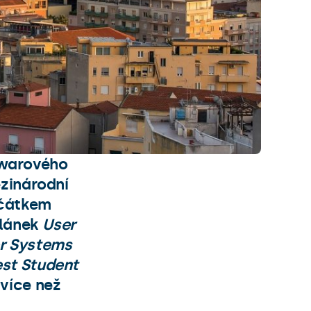
twarového
ezinárodní
ačátkem
článek
User
er Systems
st Student
 více než