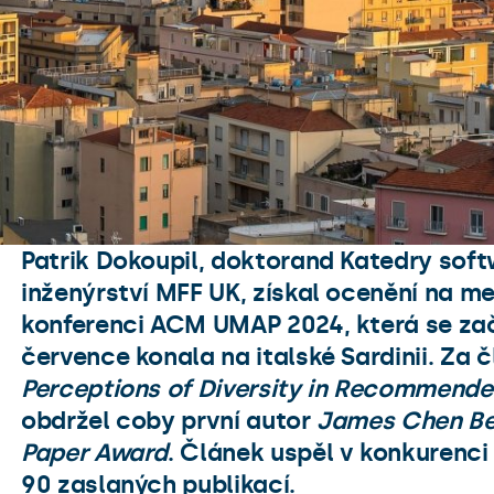
Patrik Dokoupil, doktorand Katedry sof
M
inženýrství MFF UK, získal ocenění na m
konferenci ACM UMAP 2024, která se z
července konala na italské Sardinii. Za 
Perceptions of Diversity in Recommend
obdržel coby první autor
James Chen Be
Paper Award
. Článek uspěl v konkurenci
90 zaslaných publikací.