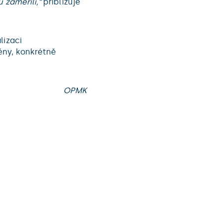
 zaměřili,“
přibližuje
lizaci
ény, konkrétně
OPMK