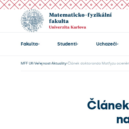
Fakulta
Studenti
Uchazeči
MFF UK
Veřejnost
Aktuality
Článek doktoranda Matfyzu oceněn 
Článek
na