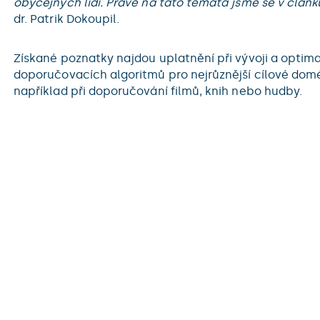
obyčejných lidí. Právě na tato témata jsme se v článku
dr. Patrik Dokoupil.
Získané poznatky najdou uplatnění při vývoji a optima
doporučovacích algoritmů pro nejrůznější cílové dom
například při doporučování filmů, knih nebo hudby.