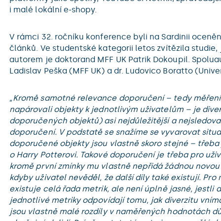
i malé lokální e-shopy.
V rámci 32. ročníku konference byli na Sardinii oceněn
článků. Ve studentské kategorii letos zvítězila studie,
autorem je doktorand MFF UK Patrik Dokoupil. Spoluau
Ladislav Peška (MFF UK) a dr. Ludovico Boratto (Univers
„Kromě samotné relevance doporučení – tedy měření, 
napárovali objekty k jednotlivým uživatelům – je dive
doporučených objektů) asi nejdůležitější a nejsledovan
doporučení. V podstatě se snažíme se vyvarovat situ
doporučené objekty jsou vlastně skoro stejné – třeba j
o Harry Potterovi. Takové doporučení je třeba pro uživ
kromě první zmínky mu vlastně nepřidá žádnou novou 
kdyby uživatel nevěděl, že další díly také existují. Pro
existuje celá řada metrik, ale není úplně jasné, jestli 
jednotlivé metriky odpovídají tomu, jak diverzitu vníma
jsou vlastně malé rozdíly v naměřených hodnotách důl