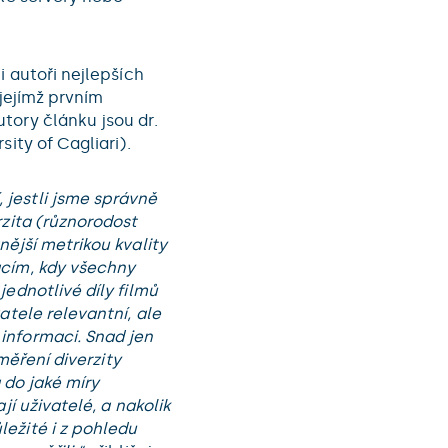
i autoři nejlepších
 jejímž prvním
tory článku jsou dr.
ity of Cagliari).
jestli jsme správně
rzita (různorodost
ější metrikou kvality
acím, kdy všechny
ednotlivé díly filmů
atele relevantní, ale
informaci. Snad jen
 měření diverzity
a do jaké míry
jí uživatelé, a nakolik
ežité i z pohledu