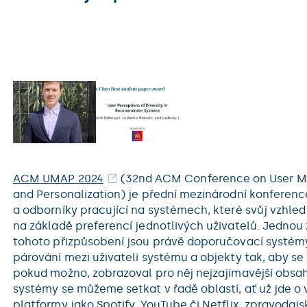
ACM UMAP 2024
(32nd ACM Conference on User Mo
and Personalization) je přední mezinárodní konferen
a odborníky pracující na systémech, které svůj vzhled
na základě preferencí jednotlivých uživatelů. Jednou 
tohoto přizpůsobení jsou právě doporučovací systémy,
párování mezi uživateli systému a objekty tak, aby se
pokud možno, zobrazoval pro něj nejzajímavější obsa
systémy se můžeme setkat v řadě oblastí, ať už jde o 
platformy jako Spotify, YouTube či Netflix, zpravodaj