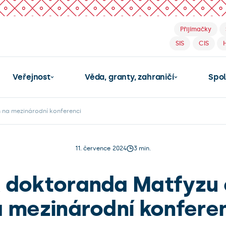
Přijímačky
SIS
CIS
Veřejnost
Věda, granty, zahraničí
Spo
na mezinárodní konferenci
11. července 2024
3 min.
 doktoranda Matfyzu
 mezinárodní konfere