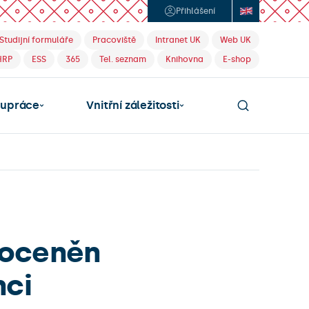
Přihlášení
Studijní formuláře
Pracoviště
Intranet UK
Web UK
HRP
ESS
365
Tel. seznam
Knihovna
E-shop
lupráce
Vnitřní záležitosti
 oceněn
nci