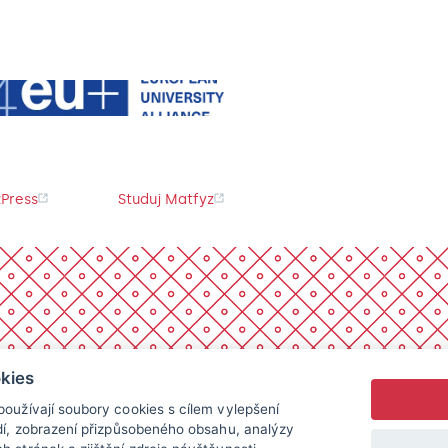
Press
Studuj Matfyz
kies
oužívají soubory cookies s cílem vylepšení
dí, zobrazení přizpůsobeného obsahu, analýzy