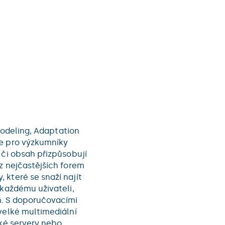
deling, Adaptation
ce pro výzkumníky
 či obsah přizpůsobují
z nejčastějších forem
 které se snaží najít
 každému uživateli,
h. S doporučovacími
velké multimediální
ské servery nebo