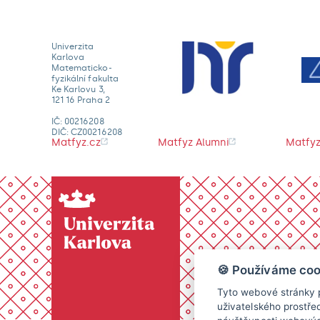
Univerzita
Karlova
Matematicko-
fyzikální fakulta
Ke Karlovu 3,
121 16 Praha 2
IČ: 00216208
DIČ: CZ00216208
Matfyz.cz
Matfyz Alumni
Matfyz
🍪 Používáme coo
Tyto webové stránky p
uživatelského prostře