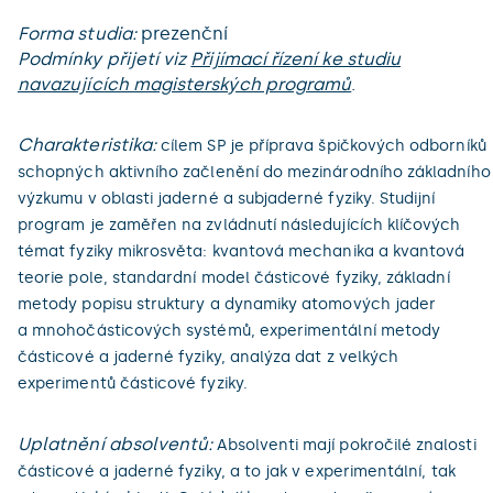
Forma studia:
prezenční
Podmínky přijetí viz
Přijímací řízení ke studiu
navazujících magisterských programů
.
Charakteristika:
cílem SP je příprava špičkových odborníků
schopných aktivního začlenění do mezinárodního základního
výzkumu v oblasti jaderné a subjaderné fyziky. Studijní
program je zaměřen na zvládnutí následujících klíčových
témat fyziky mikrosvěta: kvantová mechanika a kvantová
teorie pole, standardní model částicové fyziky, základní
metody popisu struktury a dynamiky atomových jader
a mnohočásticových systémů, experimentální metody
částicové a jaderné fyziky, analýza dat z velkých
experimentů částicové fyziky.
Uplatnění absolventů:
Absolventi mají pokročilé znalosti
částicové a jaderné fyziky, a to jak v experimentální, tak