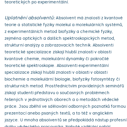
teoretických po experimentální.
Uplatnění absolventů:
Absolvent má znalosti z kvantové
teorie a statistické fyziky molekul a molekulárních systémů,
z experimentálních metod biofyziky a chemické fyziky,
zejména optických a dalších spektroskopických metod,
strukturní analýzy a zobrazovacích technik. Absolventi
teoretické specializace získají hlubší znalosti v oblasti
kvantové chemie, molekulární dynamiky či pokročilé
teoretické spektroskopie. Absolventi experimentální
specializace získají hlubší znalosti v oblasti v oblasti
biochemie a molekulární biologie, biofyziky fotosyntézy či
strukturních metod. Prostřednictvím pravidelných seminářů
získají studenti představu o současných problémech
řešených v jednotlivých oborech a o metodách vědecké
práce. Jsou zběhlí ve sdělování odborných poznatků formou
prezentací anebo psaných textů, a to též v anglickém
jazyce. U mnoha absolventů se předpokládá nástup profesní
dráhy vědeckého pracovníka. Nabyté vzdělání nabízí