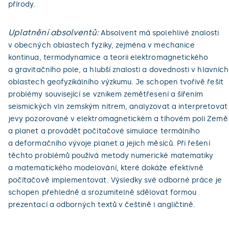
přírody.
Uplatnění absolventů:
Absolvent má spolehlivé znalosti
v obecných oblastech fyziky, zejména v mechanice
kontinua, termodynamice a teorii elektromagnetického
a gravitačního pole, a hlubší znalosti a dovednosti v hlavních
oblastech geofyzikálního výzkumu. Je schopen tvořivě řešit
problémy související se vznikem zemětřesení a šířením
seismických vln zemským nitrem, analyzovat a interpretovat
jevy pozorované v elektromagnetickém a tíhovém poli Země
a planet a provádět počítačové simulace termálního
a deformačního vývoje planet a jejich měsíců. Při řešení
těchto problémů používá metody numerické matematiky
a matematického modelování, které dokáže efektivně
počítačově implementovat. Výsledky své odborné práce je
schopen přehledně a srozumitelně sdělovat formou
prezentací a odborných textů v češtině i angličtině.