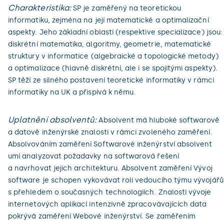
Charakteristika:
SP je zaměřený na teoretickou
informatiku, zejména na její matematické a optimalizační
aspekty. Jeho základní oblasti (respektive specializace) jsou:
diskrétní matematika, algoritmy, geometrie, matematické
struktury v informatice (algebraické a topologické metody)
a optimalizace (hlavně diskrétní, ale i se spojitými aspekty).
SP těží ze silného postavení teoretické informatiky v rámci
informatiky na UK a přispívá k němu.
Uplatnění absolventů:
Absolvent má hluboké softwarově
a datově inženýrské znalosti v rámci zvoleného zaměření.
Absolvováním zaměření Softwarové inženýrství absolvent
umí analyzovat požadavky na softwarová řešení
a navrhovat jejich architekturu. Absolvent zaměření Vývoj
software je schopen vykovávat roli vedoucího týmu vývojářů
s přehledem o současných technologiích. Znalosti vývoje
internetových aplikací intenzivně zpracovávajících data
pokrývá zaměření Webové inženýrství. Se zaměřením