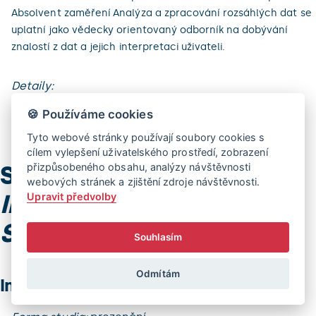
Absolvent zaměření Analýza a zpracování rozsáhlých dat se
uplatní jako vědecky orientovaný odborník na dobývání
znalostí z dat a jejich interpretaci uživateli.
Detaily:
🍪 Používáme cookies
prezenční forma studia
Tyto webové stránky používají soubory cookies s
cílem vylepšení uživatelského prostředí, zobrazení
Studijní program
přizpůsobeného obsahu, analýzy návštěvnosti
webových stránek a zjištění zdroje návštěvnosti.
Informatika –
Upravit předvolby
Softwarové systémy
Souhlasím
Odmítám
Informatika – Softwarové systémy