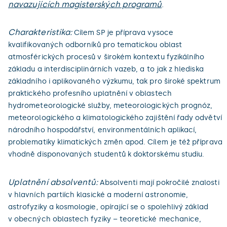
navazujících magisterských programů
.
Charakteristika:
Cílem SP je příprava vysoce
kvalifikovaných odborníků pro tematickou oblast
atmosférických procesů v širokém kontextu fyzikálního
základu a interdisciplinárních vazeb, a to jak z hlediska
základního i aplikovaného výzkumu, tak pro široké spektrum
praktického profesního uplatnění v oblastech
hydrometeorologické služby, meteorologických prognóz,
meteorologického a klimatologického zajištění řady odvětví
národního hospodářství, environmentálních aplikací,
problematiky klimatických změn apod. Cílem je též příprava
vhodně disponovaných studentů k doktorskému studiu.
Uplatnění absolventů:
Absolventi mají pokročilé znalosti
v hlavních partiích klasické a moderní astronomie,
astrofyziky a kosmologie, opírající se o spolehlivý základ
v obecných oblastech fyziky – teoretické mechanice,