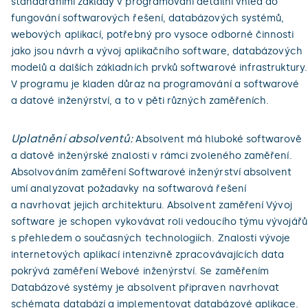
standardními základy v programování detailní vhled do
fungování softwarových řešení, databázových systémů,
webových aplikací, potřebný pro vysoce odborné činnosti
jako jsou návrh a vývoj aplikačního software, databázových
modelů a dalších základních prvků softwarové infrastruktury.
V programu je kladen důraz na programování a softwarové
a datové inženýrství, a to v pěti různých zaměřeních.
Uplatnění absolventů:
Absolvent má hluboké softwarově
a datově inženýrské znalosti v rámci zvoleného zaměření.
Absolvováním zaměření Softwarové inženýrství absolvent
umí analyzovat požadavky na softwarová řešení
a navrhovat jejich architekturu. Absolvent zaměření Vývoj
software je schopen vykovávat roli vedoucího týmu vývojářů
s přehledem o současných technologiích. Znalosti vývoje
internetových aplikací intenzivně zpracovávajících data
pokrývá zaměření Webové inženýrství. Se zaměřením
Databázové systémy je absolvent připraven navrhovat
schémata databází a implementovat databázové aplikace.