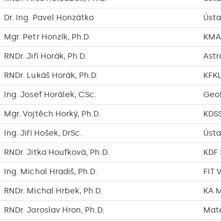
Dr. Ing. Pavel Honzátko
Ústa
Mgr. Petr Honzík, Ph.D.
KMA
RNDr. Jiří Horák, Ph.D.
Astr
RNDr. Lukáš Horák, Ph.D.
KFK
Ing. Josef Horálek, CSc.
Geof
Mgr. Vojtěch Horký, Ph.D.
KDS
Ing. Jiří Hošek, DrSc.
Ústa
RNDr. Jitka Houfková, Ph.D.
KDF
Ing. Michal Hradiš, Ph.D.
FIT 
RNDr. Michal Hrbek, Ph.D.
KA 
RNDr. Jaroslav Hron, Ph.D.
Mat