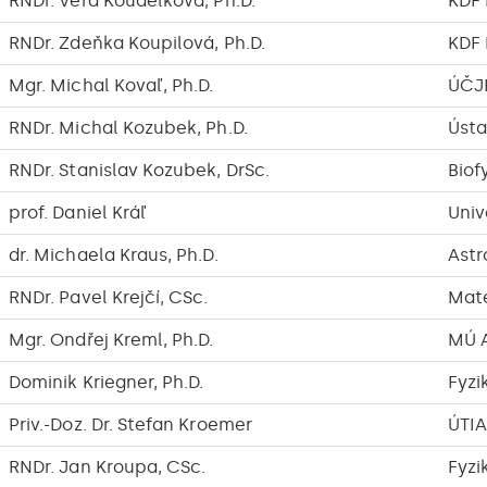
RNDr. Věra Koudelková, Ph.D.
KDF
RNDr. Zdeňka Koupilová, Ph.D.
KDF
Mgr. Michal Kovaľ, Ph.D.
ÚČJ
RNDr. Michal Kozubek, Ph.D.
Ústa
RNDr. Stanislav Kozubek, DrSc.
Biof
prof. Daniel Kráľ
Univ
dr. Michaela Kraus, Ph.D.
Astr
RNDr. Pavel Krejčí, CSc.
Mate
Mgr. Ondřej Kreml, Ph.D.
MÚ A
Dominik Kriegner, Ph.D.
Fyzi
Priv.-Doz. Dr. Stefan Kroemer
ÚTIA 
RNDr. Jan Kroupa, CSc.
Fyzi