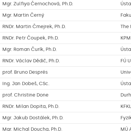
Mgr. Zulfiya Černochová, Ph.D.
Ústa
Mgr. Martin Černý
Faku
RNDr. Martin Čmejrek, Ph.D.
The 
RNDr. Petr Čoupek, Ph.D.
KPM
Mgr. Roman Čurík, Ph.D.
Ústa
RNDr. Václav Dědič, Ph.D.
FÚ 
prof. Bruno Després
Univ
Ing. Jan Dobeš, CSc.
Ústa
prof. Christine Done
Durh
RNDr. Milan Dopita, Ph.D.
KFK
Mgr. Jakub Dostálek, Ph.D.
Fyzi
Mgr. Michal Doucha, Ph.D.
MÚ A