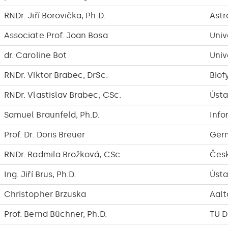
RNDr. Jiří Borovička, Ph.D.
Astr
Associate Prof. Joan Bosa
Univ
dr. Caroline Bot
Univ
RNDr. Viktor Brabec, DrSc.
Biof
RNDr. Vlastislav Brabec, CSc.
Ústa
Samuel Braunfeld, Ph.D.
Info
Prof. Dr. Doris Breuer
Germ
RNDr. Radmila Brožková, CSc.
Česk
Ing. Jiří Brus, Ph.D.
Ústa
Christopher Brzuska
Aalt
Prof. Bernd Büchner, Ph.D.
TU D