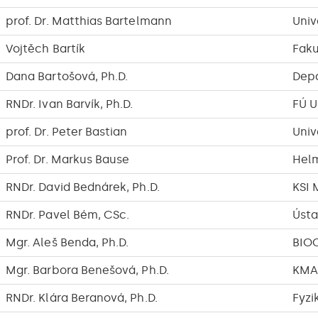
prof. Dr. Matthias Bartelmann
Univ
Vojtěch Bartík
Faku
Dana Bartošová, Ph.D.
Depa
RNDr. Ivan Barvík, Ph.D.
FÚ 
prof. Dr. Peter Bastian
Univ
Prof. Dr. Markus Bause
Helm
RNDr. David Bednárek, Ph.D.
KSI 
RNDr. Pavel Bém, CSc.
Ústa
Mgr. Aleš Benda, Ph.D.
BIO
Mgr. Barbora Benešová, Ph.D.
KMA
RNDr. Klára Beranová, Ph.D.
Fyzi