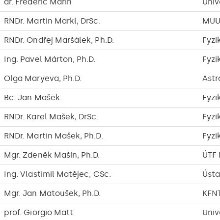
dr. Frédéric Marin
Univ
RNDr. Martin Markl, DrSc.
MUU
RNDr. Ondřej Maršálek, Ph.D.
Fyzi
Ing. Pavel Márton, Ph.D.
Fyzi
Olga Maryeva, Ph.D.
Astr
Bc. Jan Mašek
Fyzi
RNDr. Karel Mašek, DrSc.
Fyzi
RNDr. Martin Mašek, Ph.D.
Fyzi
Mgr. Zdeněk Mašín, Ph.D.
ÚTF
Ing. Vlastimil Matějec, CSc.
Ústa
Mgr. Jan Matoušek, Ph.D.
KFN
prof. Giorgio Matt
Univ