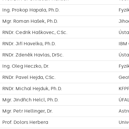
Ing. Prokop Hapala, Ph.D.
Fyzi
Mgr. Roman Hašek, Ph.D.
Jiho
RNDr. Cedrik Haškovec, CSc.
Ústa
RNDr. Jiří Havelka, Ph.D.
IBM 
RNDr. Zdeněk Havlas, DrSc.
Ústa
Ing. Oleg Heczko, Dr.
Fyzi
RNDr. Pavel Hejda, CSc.
Geof
RNDr. Michal Hejduk, Ph.D.
KFP
Mgr. Jindřich Helcl, Ph.D.
ÚFA
Mgr. Petr Hellinger, Dr.
Astr
Prof. Dolors Herbera
Univ