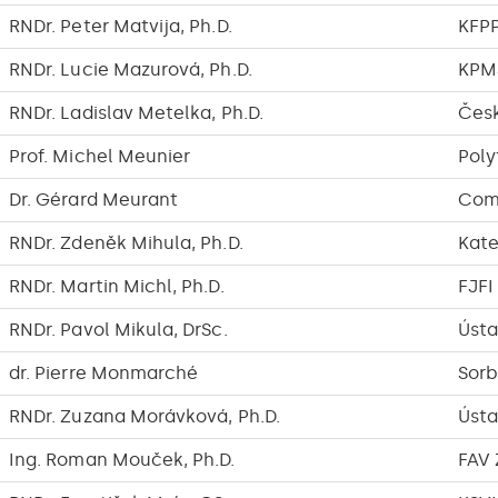
RNDr. Peter Matvija, Ph.D.
KFP
RNDr. Lucie Mazurová, Ph.D.
KPM
RNDr. Ladislav Metelka, Ph.D.
Česk
Prof. Michel Meunier
Poly
Dr. Gérard Meurant
Comm
RNDr. Zdeněk Mihula, Ph.D.
Kat
RNDr. Martin Michl, Ph.D.
FJFI
RNDr. Pavol Mikula, DrSc.
Ústa
dr. Pierre Monmarché
Sorb
RNDr. Zuzana Morávková, Ph.D.
Ústa
Ing. Roman Mouček, Ph.D.
FAV 