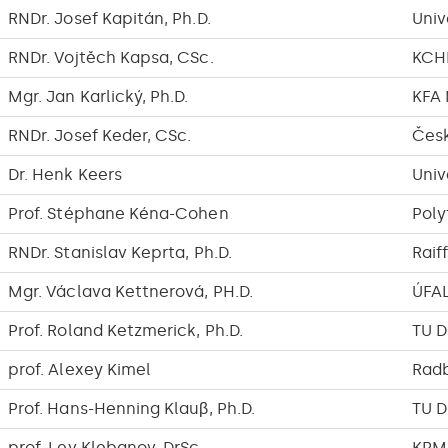
RNDr. Josef Kapitán, Ph.D.
Univ
RNDr. Vojtěch Kapsa, CSc.
KCH
Mgr. Jan Karlický, Ph.D.
KFA
RNDr. Josef Keder, CSc.
Česk
Dr. Henk Keers
Univ
Prof. Stéphane Kéna-Cohen
Poly
RNDr. Stanislav Keprta, Ph.D.
Raif
Mgr. Václava Kettnerová, PH.D.
ÚFA
Prof. Roland Ketzmerick, Ph.D.
TU D
prof. Alexey Kimel
Radb
Prof. Hans-Henning Klauβ, Ph.D.
TU D
prof. Lev Klebanov, DrSc.
KPM