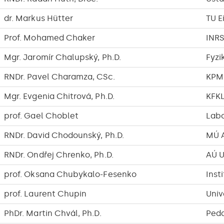
dr. Markus Hütter
TU E
Prof. Mohamed Chaker
INRS
Mgr. Jaromír Chalupský, Ph.D.
Fyzi
RNDr. Pavel Charamza, CSc.
KPM
Mgr. Evgenia Chitrová, Ph.D.
KFK
prof. Gael Choblet
Labo
RNDr. David Chodounský, Ph.D.
MÚ AV
RNDr. Ondřej Chrenko, Ph.D.
AÚ 
prof. Oksana Chubykalo-Fesenko
Inst
prof. Laurent Chupin
Univ
PhDr. Martin Chvál, Ph.D.
Peda