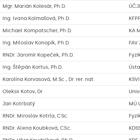
Mgr. Marián Kolesár, Ph.D.
ÚČJ
Ing. Ivana Kolmašová, Ph.D.
KFPP
Michael Kompatscher, Ph.D.
KA 
Ing. Miloslav Konopík, Ph.D.
FAV
RNDr. Jaromír Kopeček, Ph.D.
Fyzi
Ing. Štěpán Kortus, Ph.D.
Ústa
Karolína Korvasová, M.Sc., Dr. rer. nat.
KSVI
Oleksii Kotov, Dr.
Univ
Jan Kotrbatý
MÚ 
RNDr. Miroslav Kotrla, CSc.
Fyzi
RNDr. Alena Koubková, CSc.
KDS