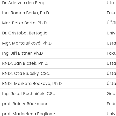
Dr. Arie van den Berg
Utre
Ing. Roman Berka, Ph.D.
Faku
Mgr. Peter Berta, Ph.D.
ÚČJ
Dr. Cristóbal Bertoglio
Univ
Mgr. Marta Bílková, Ph.D.
Ústa
Ing. Jiří Bittner, Ph.D.
Faku
RNDr. Jan Blažek, Ph.D.
Ústa
RNDr. Ota Bludský, CSc.
Ústa
RNDr. Markéta Bocková, Ph.D.
Ústa
Ing. Josef Bochníček, CSc.
Geof
prof. Rainer Böckmann
Frid
prof. Mariaelena Boglione
Univ