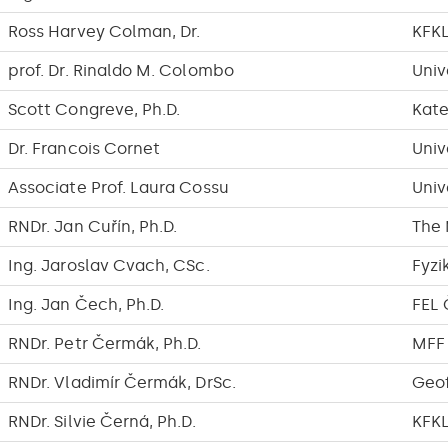
Ross Harvey Colman, Dr.
KFK
prof. Dr. Rinaldo M. Colombo
Univ
Scott Congreve, Ph.D.
Kat
Dr. Francois Cornet
Univ
Associate Prof. Laura Cossu
Univ
RNDr. Jan Cuřín, Ph.D.
The 
Ing. Jaroslav Cvach, CSc.
Fyzi
Ing. Jan Čech, Ph.D.
FEL
RNDr. Petr Čermák, Ph.D.
MFF
RNDr. Vladimír Čermák, DrSc.
Geof
RNDr. Silvie Černá, Ph.D.
KFK