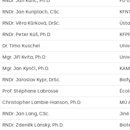
RNDr. Jan Kunc, Ph.D.
FÚ 
RNDr. Jan Kuriplach, CSc.
KFN
RNDr. Věra Kůrková, DrSc.
Ústa
RNDr. Peter Kúš, Ph.D.
KFP
Dr. Timo Kuschel
Univ
Mgr. Jiří Kvita, Ph.D.
Univ
Mgr. Jan Kynčl, Ph.D.
KAM
RNDr. Jaroslav Kypr, DrSc.
Biof
Prof. Stéphane Labrosse
Écol
Christopher Lambie-Hanson, Ph.D.
MÚ A
RNDr. Jan Lang, CSc.
Jiné
RNDr. Zdeněk Lánský, Ph.D.
Biot