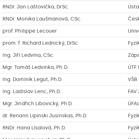
RNDr. Jan Laštovička, DrSc.
Ústa
RNDr. Monika Laušmanová, CSc.
Česk
prof. Philippe Lecouer
Univ
prom. f. Richard Lednický, DrSc.
Fyzi
Ing. Jiří Ledvina, CSc.
Zápa
Mgr. Tomáš Ledvinka, Ph.D.
ÚTF
Ing. Dominik Legut, Ph.D.
VŠB 
Ing. Ladislav Lenc, Ph.D.
FAV
Mgr. Jindřich Libovický, Ph.D.
ÚFA
dr. Renann Lipinski Jusinskas, Ph.D.
Fyzi
RNDr. Hana Lísalová, Ph.D.
Fyzi