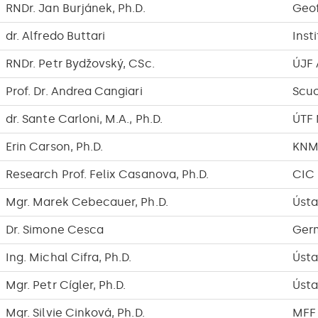
RNDr. Jan Burjánek, Ph.D.
Geof
dr. Alfredo Buttari
Inst
RNDr. Petr Bydžovský, CSc.
ÚJF
Prof. Dr. Andrea Cangiari
Scuo
dr. Sante Carloni, M.A., Ph.D.
ÚTF
Erin Carson, Ph.D.
KNM
Research Prof. Felix Casanova, Ph.D.
CIC
Mgr. Marek Cebecauer, Ph.D.
Ústa
Dr. Simone Cesca
Germ
Ing. Michal Cifra, Ph.D.
Ústa
Mgr. Petr Cígler, Ph.D.
Ústa
Mgr. Silvie Cinková, Ph.D.
MFF