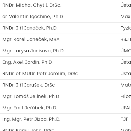
RNDr. Michal Chytil, DrSc.
Ústa
dr. Valentin Igochine, Ph.D.
Max-
RNDr. Jiří Janáček, Ph.D.
Fyzi
Mgr. Karel Janeček, MBA
RSJ 
Mgr. Larysa Janisova, Ph.D.
ÚMCH
Eng. Axel Jardin, Ph.D.
Ústa
RNDr. et MUDr. Petr Jarolím, DrSc.
Ústa
RNDr. Jiří Jarušek, DrSc
Mate
Mgr. Tomáš Jelínek, Ph.D.
Filo
Mgr. Emil Jeřábek, Ph.D.
UFA
Ing. Mgr. Petr Jizba, Ph.D.
FJFI
RNDr. Kamil John, DrSc.
Mate