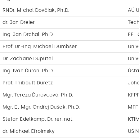
RNDr. Michal Dovčiak, Ph.D.
AÚ 
dr. Jan Dreier
Tech
Ing. Jan Drchal, Ph.D.
FEL
Prof. Dr.-Ing. Michael Dumbser
Univ
Dr. Zacharie Duputel
Univ
Ing. Ivan Ďuran, Ph.D.
Ústa
Prof. Thibault Duretz
Joha
Mgr. Tereza Ďurovcová, Ph.D.
KFP
Mgr. Et Mgr. Ondřej Dušek, Ph.D.
MFF
Stefan Edelkamp, Dr. rer. nat.
KTI
dr. Michael Efroimsky
US N