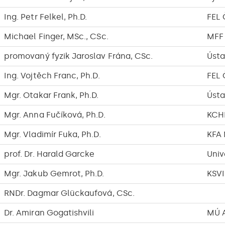
Ing. Petr Felkel, Ph.D.
FEL
Michael Finger, MSc., CSc.
MFF
promovaný fyzik Jaroslav Frána, CSc.
Ústa
Ing. Vojtěch Franc, Ph.D.
FEL
Mgr. Otakar Frank, Ph.D.
Ústa
Mgr. Anna Fučíková, Ph.D.
KCH
Mgr. Vladimír Fuka, Ph.D.
KFA
prof. Dr. Harald Garcke
Univ
Mgr. Jakub Gemrot, Ph.D.
KSVI
RNDr. Dagmar Glückaufová, CSc.
Dr. Amiran Gogatishvili
MÚ A