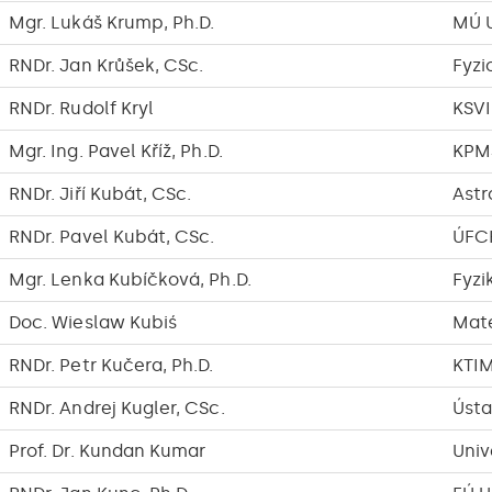
Mgr. Lukáš Krump, Ph.D.
MÚ 
RNDr. Jan Krůšek, CSc.
Fyzi
RNDr. Rudolf Kryl
KSVI
Mgr. Ing. Pavel Kříž, Ph.D.
KPM
RNDr. Jiří Kubát, CSc.
Astr
RNDr. Pavel Kubát, CSc.
ÚFCH
Mgr. Lenka Kubíčková, Ph.D.
Fyzi
Doc. Wieslaw Kubiś
Mate
RNDr. Petr Kučera, Ph.D.
KTI
RNDr. Andrej Kugler, CSc.
Ústa
Prof. Dr. Kundan Kumar
Univ