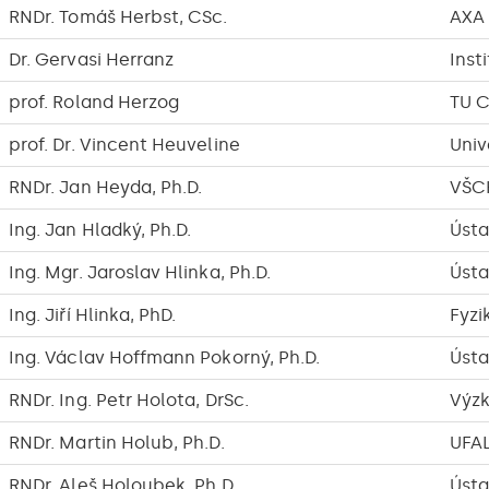
RNDr. Tomáš Herbst, CSc.
AXA 
Dr. Gervasi Herranz
Inst
prof. Roland Herzog
TU 
prof. Dr. Vincent Heuveline
Univ
RNDr. Jan Heyda, Ph.D.
VŠC
Ing. Jan Hladký, Ph.D.
Ústa
Ing. Mgr. Jaroslav Hlinka, Ph.D.
Ústa
Ing. Jiří Hlinka, PhD.
Fyzi
Ing. Václav Hoffmann Pokorný, Ph.D.
Ústa
RNDr. Ing. Petr Holota, DrSc.
Výzk
RNDr. Martin Holub, Ph.D.
UFA
RNDr. Aleš Holoubek, Ph.D.
Ústa