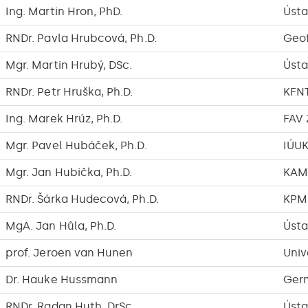
Ing. Martin Hron, PhD.
Ústa
RNDr. Pavla Hrubcová, Ph.D.
Geof
Mgr. Martin Hrubý, DSc.
Ústa
RNDr. Petr Hruška, Ph.D.
KFN
Ing. Marek Hrúz, Ph.D.
FAV
Mgr. Pavel Hubáček, Ph.D.
IÚUK
Mgr. Jan Hubička, Ph.D.
KAM
RNDr. Šárka Hudecová, Ph.D.
KPM
MgA. Jan Hůla, Ph.D.
Ústa
prof. Jeroen van Hunen
Univ
Dr. Hauke Hussmann
Germ
RNDr. Radan Huth, DrSc.
Ústa