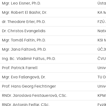
Mgr. Leo Eisner, Ph.D.
Ústa
Mgr. Robert El Bashir, Dr.
KA 
dr. Theodore Erler, Ph.D.
FZÚ
Dr. Christos Evangelidis
Nati
Mgr. Tomáš Faltín, Ph.D.
KSI 
Mgr. Jana Faltová, Ph.D.
ÚČJ
Ing. Bc. Vladimír Faltus, Ph.D.
ČVU
Prof. Patrick Farrell
Univ
Mgr. Eva Fašangová, Dr.
TU D
Prof. Hans Georg Feichtinger
Univ
RNDr. Jaroslava Feistauerová, CSc.
KPM
RNDr. Antonín Fejfar, CSc.
Fyzi