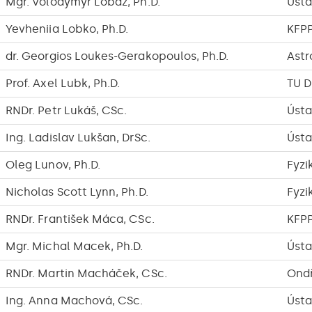
Mgr. Volodymyr Lobaz, Ph.D.
Ústa
Yevheniia Lobko, Ph.D.
KFP
dr. Georgios Loukes-Gerakopoulos, Ph.D.
Astr
Prof. Axel Lubk, Ph.D.
TU D
RNDr. Petr Lukáš, CSc.
Ústa
Ing. Ladislav Lukšan, DrSc.
Ústa
Oleg Lunov, Ph.D.
Fyzi
Nicholas Scott Lynn, Ph.D.
Fyzi
RNDr. František Máca, CSc.
KFP
Mgr. Michal Macek, Ph.D.
Ústa
RNDr. Martin Macháček, CSc.
Ond
Ing. Anna Machová, CSc.
Ústa