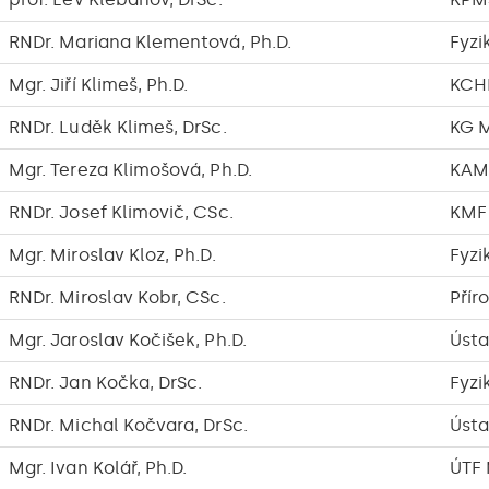
RNDr. Mariana Klementová, Ph.D.
Fyzi
Mgr. Jiří Klimeš, Ph.D.
KCH
RNDr. Luděk Klimeš, DrSc.
KG 
Mgr. Tereza Klimošová, Ph.D.
KAM
RNDr. Josef Klimovič, CSc.
KMF
Mgr. Miroslav Kloz, Ph.D.
Fyzi
RNDr. Miroslav Kobr, CSc.
Přír
Mgr. Jaroslav Kočišek, Ph.D.
Ústa
RNDr. Jan Kočka, DrSc.
Fyzi
RNDr. Michal Kočvara, DrSc.
Ústa
Mgr. Ivan Kolář, Ph.D.
ÚTF