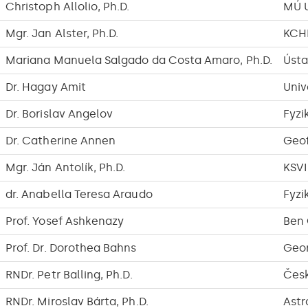
Christoph Allolio, Ph.D.
MÚ 
Mgr. Jan Alster, Ph.D.
KCH
Mariana Manuela Salgado da Costa Amaro, Ph.D.
Ústa
Dr. Hagay Amit
Univ
Dr. Borislav Angelov
Fyzi
Dr. Catherine Annen
Geof
Mgr. Ján Antolík, Ph.D.
KSV
dr. Anabella Teresa Araudo
Fyzi
Prof. Yosef Ashkenazy
Ben 
Prof. Dr. Dorothea Bahns
Geor
RNDr. Petr Balling, Ph.D.
Česk
RNDr. Miroslav Bárta, Ph.D.
Astr