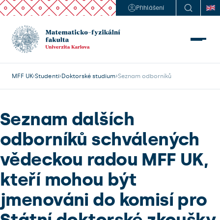
Přihlášení
MFF UK
Studenti
Doktorské studium
Seznam odborníků
Seznam dalších
odborníků schválených
vědeckou radou MFF UK,
kteří mohou být
jmenováni do komisí pro
Státní doktorské zkoušky