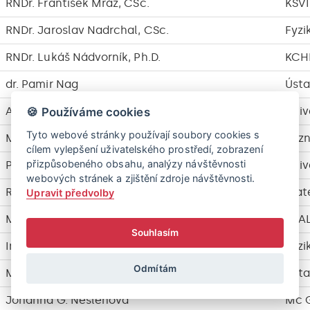
RNDr. František Mráz, CSc.
KSVI
RNDr. Jaroslav Nadrchal, CSc.
Fyzi
RNDr. Lukáš Nádvorník, Ph.D.
KCH
dr. Pamir Nag
Ústa
Assoc. Prof. Dr. Artem Napov
Univ
🍪 Používáme cookies
Tyto webové stránky používají soubory cookies s
Mgr. Jakub Náplava, Ph.D.
Sez
cílem vylepšení uživatelského prostředí, zobrazení
přizpůsobeného obsahu, analýzy návštěvnosti
Prof. Dana Nau
Univ
webových stránek a zjištění zdroje návštěvnosti.
RNDr. Šárka Nečasová, CSc
Mate
Upravit předvolby
Mgr. Anna Nedoluzhko, Ph.D.
ÚFA
Souhlasím
Ing. Jaroslav Nejdl, Ph.D.
Fyzi
Odmítám
Mgr. Roman Neruda, CSc.
Ústa
Johanna G. Nešlehová
Mc G