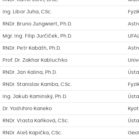
Ing. Libor Juha, CSc.
Fyzi
RNDr. Bruno Jungwiert, Ph.D.
Astr
Mgr. Ing. Filip Jurčíček, Ph.D.
UFA
RNDr. Petr Kabáth, Ph.D.
Astr
Prof. Dr. Zakhar Kabluchko
Univ
RNDr. Jan Kalina, Ph.D.
Ústa
RNDr. Stanislav Kamba, CSc.
Fyzi
Ing. Jakub Kaminský, Ph.D.
Ústa
Dr. Yoshihiro Kaneko
Kyot
RNDr. Vlasta Kaňková, CSc.
Ústa
RNDr. Aleš Kapička, CSc.
Geof