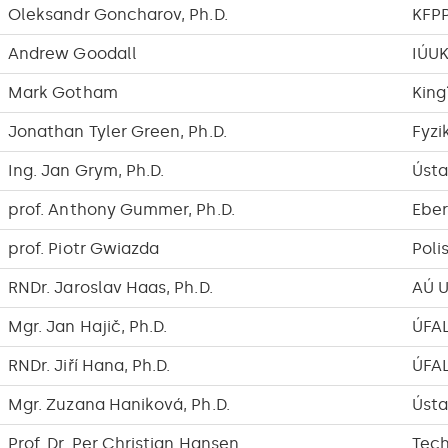
Oleksandr Goncharov, Ph.D.
KFP
Andrew Goodall
IÚU
Mark Gotham
King
Jonathan Tyler Green, Ph.D.
Fyzi
Ing. Jan Grym, Ph.D.
Ústa
prof. Anthony Gummer, Ph.D.
Eber
prof. Piotr Gwiazda
Poli
RNDr. Jaroslav Haas, Ph.D.
AÚ 
Mgr. Jan Hajič, Ph.D.
ÚFA
RNDr. Jiří Hana, Ph.D.
ÚFA
Mgr. Zuzana Haniková, Ph.D.
Ústa
Prof. Dr. Per Christian Hansen
Tech