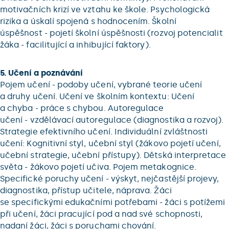
motivačních krizí ve vztahu ke škole. Psychologická
rizika a úskalí spojená s hodnocením. Školní
úspěšnost - pojetí školní úspěšnosti (rozvoj potencialit
žáka - facilitující a inhibující faktory).
5. Učení a poznávání
Pojem učení - podoby učení, vybrané teorie učení
a druhy učení. Učení ve školním kontextu: Učení
a chyba - práce s chybou. Autoregulace
učení - vzdělávací autoregulace (diagnostika a rozvoj).
Strategie efektivního učení. Individuální zvláštnosti
učení: Kognitivní styl, učební styl (žákovo pojetí učení,
učební strategie, učební přístupy). Dětská interpretace
světa - žákovo pojetí učiva. Pojem metakognice.
Specifické poruchy učení - výskyt, nejčastější projevy,
diagnostika, přístup učitele, náprava. Žáci
se specifickými edukačními potřebami - žáci s potížemi
při učení, žáci pracující pod a nad své schopnosti,
nadaní žáci, žáci s poruchami chování.