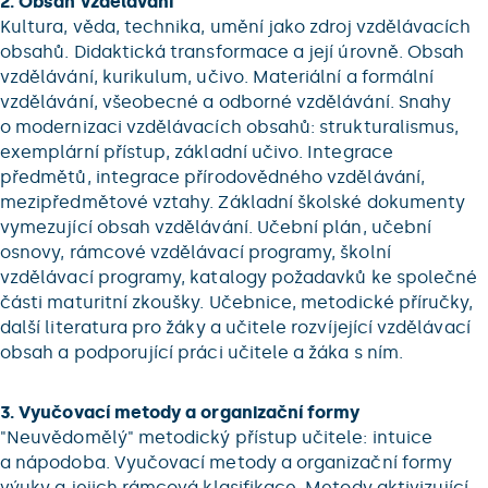
2. Obsah vzdělávání
Kultura, věda, technika, umění jako zdroj vzdělávacích
obsahů. Didaktická transformace a její úrovně. Obsah
vzdělávání, kurikulum, učivo. Materiální a formální
vzdělávání, všeobecné a odborné vzdělávání. Snahy
o modernizaci vzdělávacích obsahů: strukturalismus,
exemplární přístup, základní učivo. Integrace
předmětů, integrace přírodovědného vzdělávání,
mezipředmětové vztahy. Základní školské dokumenty
vymezující obsah vzdělávání. Učební plán, učební
osnovy, rámcové vzdělávací programy, školní
vzdělávací programy, katalogy požadavků ke společné
části maturitní zkoušky. Učebnice, metodické příručky,
další literatura pro žáky a učitele rozvíjející vzdělávací
obsah a podporující práci učitele a žáka s ním.
3. Vyučovací metody a organizační formy
"Neuvědomělý" metodický přístup učitele: intuice
a nápodoba. Vyučovací metody a organizační formy
výuky a jejich rámcová klasifikace. Metody aktivizující