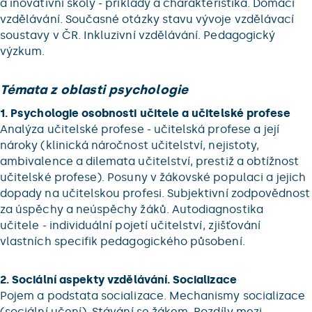
a inovativní školy - příklady a charakteristika. Domácí
vzdělávání. Současné otázky stavu vývoje vzdělávací
soustavy v ČR. Inkluzivní vzdělávání. Pedagogický
výzkum.
Témata z oblasti psychologie
1. Psychologie osobnosti učitele a učitelské profese
Analýza učitelské profese - učitelská profese a její
nároky (klinická náročnost učitelství, nejistoty,
ambivalence a dilemata učitelství, prestiž a obtížnost
učitelské profese). Posuny v žákovské populaci a jejich
dopady na učitelskou profesi. Subjektivní zodpovědnost
za úspěchy a neúspěchy žáků. Autodiagnostika
učitele - individuální pojetí učitelství, zjišťování
vlastních specifik pedagogického působení.
2. Sociální aspekty vzdělávání. Socializace
Pojem a podstata socializace. Mechanismy socializace
(sociální učení). Stávání se žákem. Rozdíly mezi