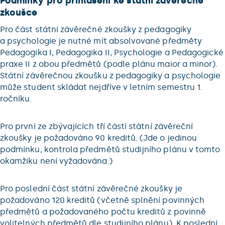
Podmínky pro přihlášení ke státní závěrečné
zkoušce
Pro část státní závěrečné zkoušky z pedagogiky
a psychologie je nutné mít absolvované předměty
Pedagogika I, Pedagogika II, Psychologie a Pedagogické
praxe II z obou předmětů (podle plánu maior a minor).
Státní závěrečnou zkoušku z pedagogiky a psychologie
může student skládat nejdříve v letním semestru 1.
ročníku.
Pro první ze zbývajících tří částí státní závěreční
zkoušky je požadováno 90 kreditů. (Jde o jedinou
podmínku, kontrola předmětů studijního plánu v tomto
okamžiku není vyžadována.)
Pro poslední část státní závěrečné zkoušky je
požadováno 120 kreditů (včetně splnění povinných
předmětů a požadovaného počtu kreditů z povinně
volitelných předmětů dle studijního plánu). K poslední