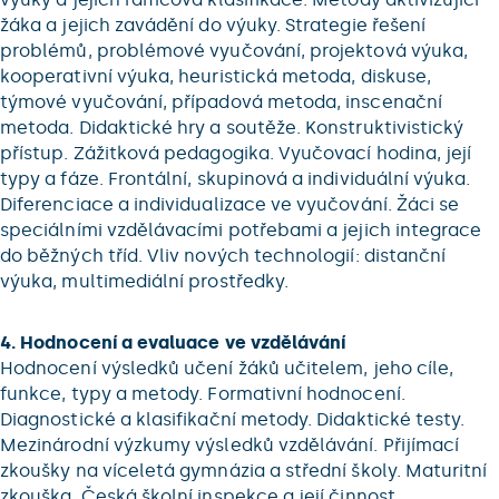
žáka a jejich zavádění do výuky. Strategie řešení
problémů, problémové vyučování, projektová výuka,
kooperativní výuka, heuristická metoda, diskuse,
týmové vyučování, případová metoda, inscenační
metoda. Didaktické hry a soutěže. Konstruktivistický
přístup. Zážitková pedagogika. Vyučovací hodina, její
typy a fáze. Frontální, skupinová a individuální výuka.
Diferenciace a individualizace ve vyučování. Žáci se
speciálními vzdělávacími potřebami a jejich integrace
do běžných tříd. Vliv nových technologií: distanční
výuka, multimediální prostředky.
4. Hodnocení a evaluace ve vzdělávání
Hodnocení výsledků učení žáků učitelem, jeho cíle,
funkce, typy a metody. Formativní hodnocení.
Diagnostické a klasifikační metody. Didaktické testy.
Mezinárodní výzkumy výsledků vzdělávání. Přijímací
zkoušky na víceletá gymnázia a střední školy. Maturitní
zkouška. Česká školní inspekce a její činnost.