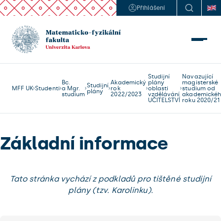
Přihlášení
Studijní
Navazující
Bc.
Akademický
plány
magisterské
Studijní
MFF UK
Studenti
a Mgr.
rok
oblasti
studium od
plány
studium
2022/2023
vzdělávání
akademické
UČITELSTVÍ
roku 2020/21
Základní informace
Tato stránka vychází z podkladů pro tištěné studijní
plány (tzv. Karolinku).