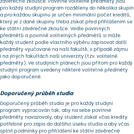
závěrečné zkoušce. Povinně volitelné předměty jsou
pro každý studijní program rozděleny do několika skupin
a pro každou skupinu je určen minimální počet kreditů,
který je z dané skupiny třeba získat před přihlášením se
ke státní závěrečné zkoušce. Vedle povinných
předmětů a povinně volitelných předmětů si může
každý student podle vlastního výběru zapisovat další
předměty vyučované na naší fakultě, v případě zájmu
i na jiných fakultách naší univerzity (tzv. volitelné
předměty). Ve studijních plánech jsou přitom pro každý
studijní program uvedeny některé volitelné předměty
jako doporučené.
Doporučený průběh studia
Doporučený průběh studia je pro každý studijní
program vypracován tak, aby na sebe povinné
předměty navazovaly, aby student získal včas kredity
potřebné pro zápis do dalšího úseku studia a aby včas
splnil podmínky pro přihlášení ke státní závěrečné