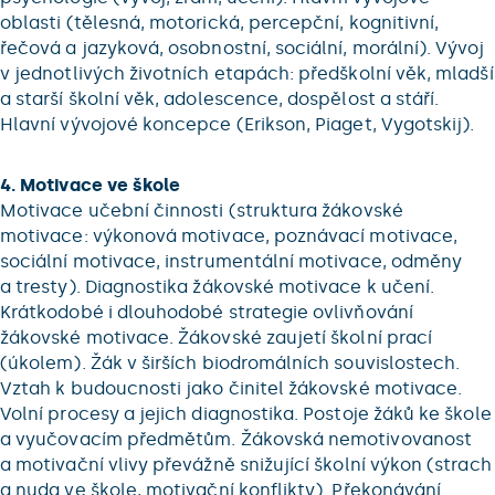
oblasti (tělesná, motorická, percepční, kognitivní,
řečová a jazyková, osobnostní, sociální, morální). Vývoj
v jednotlivých životních etapách: předškolní věk, mladší
a starší školní věk, adolescence, dospělost a stáří.
Hlavní vývojové koncepce (Erikson, Piaget, Vygotskij).
4. Motivace ve škole
Motivace učební činnosti (struktura žákovské
motivace: výkonová motivace, poznávací motivace,
sociální motivace, instrumentální motivace, odměny
a tresty). Diagnostika žákovské motivace k učení.
Krátkodobé i dlouhodobé strategie ovlivňování
žákovské motivace. Žákovské zaujetí školní prací
(úkolem). Žák v širších biodromálních souvislostech.
Vztah k budoucnosti jako činitel žákovské motivace.
Volní procesy a jejich diagnostika. Postoje žáků ke škole
a vyučovacím předmětům. Žákovská nemotivovanost
a motivační vlivy převážně snižující školní výkon (strach
a nuda ve škole, motivační konflikty). Překonávání