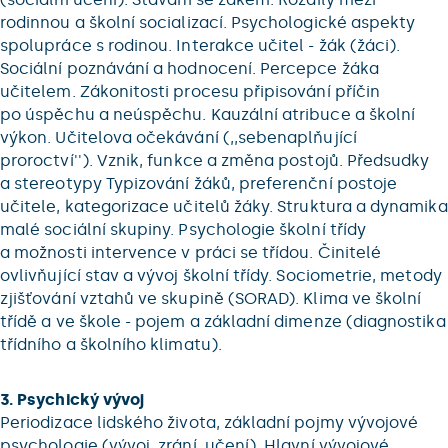
rodinnou a školní socializací. Psychologické aspekty
spolupráce s rodinou. Interakce učitel - žák (žáci).
Sociální poznávání a hodnocení. Percepce žáka
učitelem. Zákonitosti procesu připisování příčin
po úspěchu a neúspěchu. Kauzální atribuce a školní
výkon. Učitelova očekávání (,,sebenaplňující
proroctví''). Vznik, funkce a změna postojů. Předsudky
a stereotypy Typizování žáků, preferenční postoje
učitele, kategorizace učitelů žáky. Struktura a dynamika
malé sociální skupiny. Psychologie školní třídy
a možnosti intervence v práci se třídou. Činitelé
ovlivňující stav a vývoj školní třídy. Sociometrie, metody
zjišťování vztahů ve skupině (SORAD). Klima ve školní
třídě a ve škole - pojem a základní dimenze (diagnostika
třídního a školního klimatu).
3. Psychický vývoj
Periodizace lidského života, základní pojmy vývojové
psychologie (vývoj, zrání, učení). Hlavní vývojové