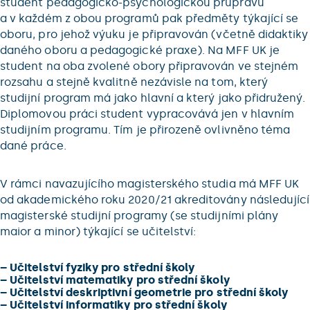
student pedagogicko-psychologickou průpravu
a v každém z obou programů pak předměty týkající se
oboru, pro jehož výuku je připravován (včetně didaktiky
daného oboru a pedagogické praxe). Na MFF UK je
student na oba zvolené obory připravován ve stejném
rozsahu a stejně kvalitně nezávisle na tom, který
studijní program má jako hlavní a který jako přidružený.
Diplomovou práci student vypracovává jen v hlavním
studijním programu. Tím je přirozeně ovlivněno téma
dané práce.
V rámci navazujícího magisterského studia má MFF UK
od akademického roku 2020/21 akreditovány následující
magisterské studijní programy (se studijními plány
maior a minor) týkající se učitelství:
–
Učitelství fyziky pro střední školy
–
Učitelství matematiky pro střední školy
–
Učitelství deskriptivní geometrie pro střední školy
–
Učitelství informatiky pro střední školy