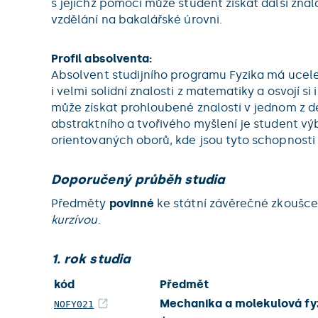
s jejichž pomocí může student získat další znal
vzdělání na bakalářské úrovni.
Profil absolventa:
Absolvent studijního programu Fyzika má ucelen
i velmi solidní znalosti z matematiky a osvojí
může získat prohloubené znalosti v jednom z de
abstraktního a tvořivého myšlení je student vý
orientovaných oborů, kde jsou tyto schopnosti
Doporučený průběh studia
Předměty
povinné
ke státní závěrečné zkoušce
kurzívou
.
1. rok studia
kód
Předmět
Mechanika a molekulová fy
NOFY021