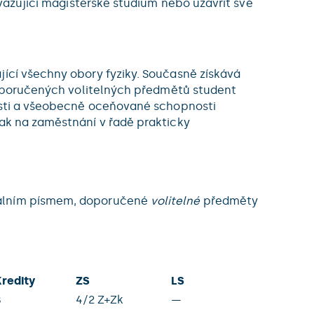
avazující magisterské studium nebo uzavřít své
jící všechny obory fyziky. Současně získává
 doporučených volitelných předmětů student
vosti a všeobecně oceňované schopnosti
tak na zaměstnání v řadě prakticky
málním písmem, doporučené
volitelné
předměty
Kredity
ZS
LS
8
4/2 Z+Zk
—