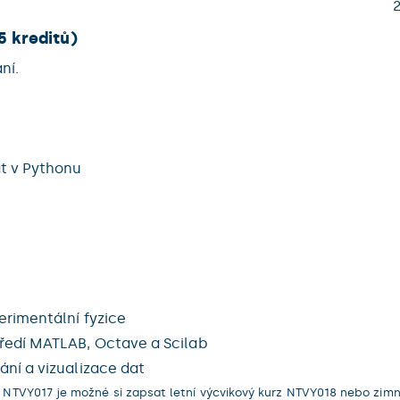
5 kreditů)
ní.
t v Pythonu
rimentální fyzice
ředí MATLAB, Octave a Scilab
ní a vizualizace dat
TVY017 je možné si zapsat letní výcvikový kurz NTVY018 nebo zimní