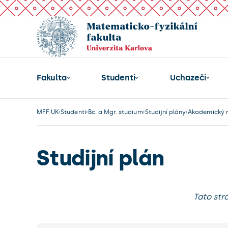
Fakulta
Studenti
Uchazeči
MFF UK
Studenti
Bc. a Mgr. studium
Studijní plány
Akademický r
Studijní plán
Tato str