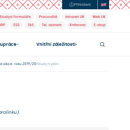
Přihlášení
Studijní formuláře
Pracoviště
Intranet UK
Web UK
HRP
ESS
365
Tel. seznam
Knihovna
E-shop
lupráce
Vnitřní záležitosti
d akad. roku 2019/20
Studijní plán
rolinku).