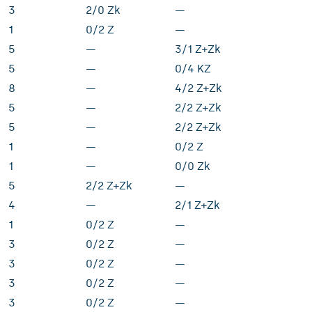
3
2/0 Zk
—
1
0/2 Z
—
5
—
3/1 Z+Zk
5
—
0/4 KZ
8
—
4/2 Z+Zk
5
—
2/2 Z+Zk
5
—
2/2 Z+Zk
1
—
0/2 Z
1
—
0/0 Zk
5
2/2 Z+Zk
—
4
—
2/1 Z+Zk
1
0/2 Z
—
3
0/2 Z
—
3
0/2 Z
—
3
0/2 Z
—
3
0/2 Z
—