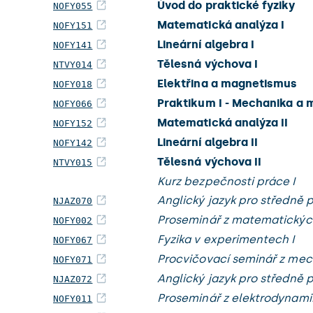
Úvod do praktické fyziky
NOFY055
Matematická analýza I
NOFY151
Lineární algebra I
NOFY141
Tělesná výchova I
NTVY014
Elektřina a magnetismus
NOFY018
Praktikum I - Mechanika a 
NOFY066
Matematická analýza II
NOFY152
Lineární algebra II
NOFY142
Tělesná výchova II
NTVY015
Kurz bezpečnosti práce I
Anglický jazyk pro středně p
NJAZ070
Proseminář z matematickýc
NOFY002
Fyzika v experimentech I
NOFY067
Procvičovací seminář z mec
NOFY071
Anglický jazyk pro středně po
NJAZ072
Proseminář z elektrodynami
NOFY011