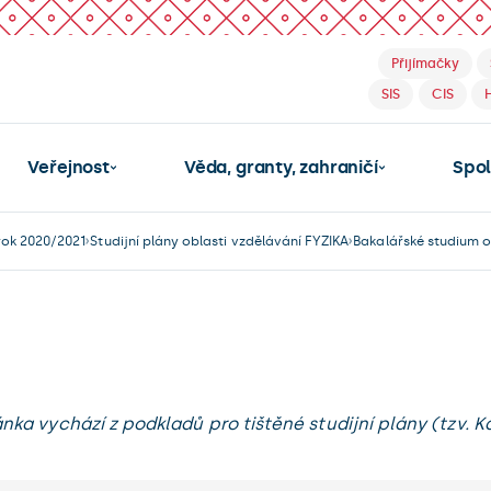
Přijímačky
SIS
CIS
Veřejnost
Věda, granty, zahraničí
Spo
ok 2020/2021
Studijní plány oblasti vzdělávání FYZIKA
Bakalářské studium o
ánka vychází z podkladů pro tištěné studijní plány (tzv. Ka