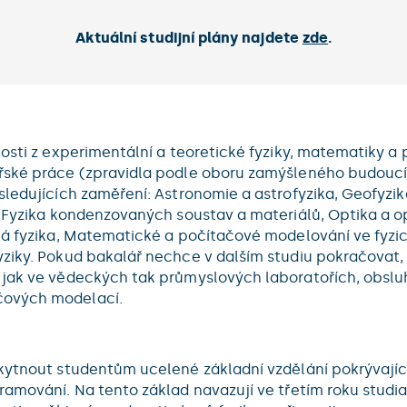
Aktuální studijní plány najdete
zde
.
osti z experimentální a teoretické fyziky, matematiky a 
řské práce (zpravidla podle oboru zamýšleného budoucíh
ledujících zaměření: Astronomie a astrofyzika, Geofyzika
, Fyzika kondenzovaných soustav a materiálů, Optika a o
ná fyzika, Matematické a počítačové modelování ve fyzi
yziky. Pokud bakalář nechce v dalším studiu pokračovat
 jak ve vědeckých tak průmyslových laboratořích, obslu
čových modelací.
skytnout studentům ucelené základní vzdělání pokrývajíc
ramování. Na tento základ navazují ve třetím roku studia