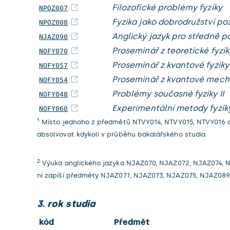
Filozofické problémy fyziky
NPOZ007
Fyzika jako dobrodružství po
NPOZ008
Anglický jazyk pro středně po
NJAZ090
Proseminář z teoretické fyzik
NOFY070
Proseminář z kvantové fyzik
NOFY057
Proseminář z kvantové mech
NOFY054
Problémy současné fyziky II
NOFY048
Experimentální metody fyziky
NOFY060
1
Místo jednoho z předmětů NTVY014, NTVY015, NTVY016 a 
absolvovat kdykoli v průběhu bakalářského studia.
2
Výuka anglického jazyka NJAZ070, NJAZ072, NJAZ074, NJA
ní zapíší předměty NJAZ071, NJAZ073, NJAZ075, NJAZ089
3. rok studia
kód
Předmět