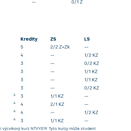
2
—
0/1 Z
Kredity
ZS
LS
5
2/2 Z+Zk
—
4
—
1/2 KZ
3
—
0/2 KZ
3
—
1/1 KZ
3
—
1/1 KZ
3
—
0/2 KZ
4
3
1/1 KZ
—
4
4
2/1 KZ
—
4
4
—
1/2 KZ
4
3
1/1 KZ
—
 výcvikový kurz NTVY019. Tyto kurzy může student