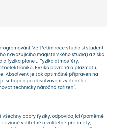
programování. Ve třetím roce studia si student
o navazujícího magisterského studia) a získá
 a fyzika planet, Fyzika atmosféry,
ptoelektronika, Fyzika povrchů a plazmatu,
ce. Absolvent je tak optimálně připraven na
, je schopen po absolvování zvoleného
hovat technicky náročná zařízení,
í všechny obory fyziky, odpovídající (poměrně
 povinně volitelné a volitelné předměty,