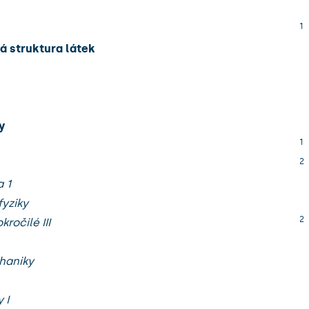
1
á struktura látek
y
1
2
 1
yziky
2
ročilé III
haniky
 I