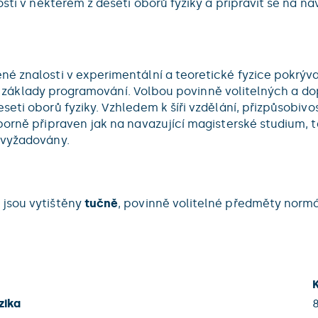
osti v některém z deseti oborů fyziky a připravit se na n
é znalosti v experimentální a teoretické fyzice pokrýva
 si i základy programování. Volbou povinně volitelných a
seti oborů fyziky. Vzhledem k šíři vzdělání, přizpůsobi
borně připraven jak na navazující magisterské studium, 
 vyžadovány.
 jsou vytištěny
tučně
, povinně volitelné předměty nor
zika