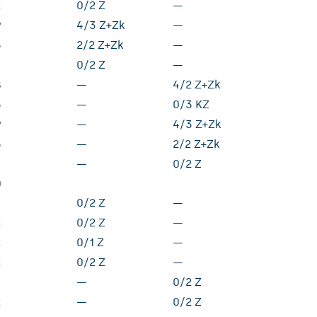
2
0/2 Z
—
9
4/3 Z+Zk
—
5
2/2 Z+Zk
—
0/2 Z
—
8
—
4/2 Z+Zk
5
—
0/3 KZ
9
—
4/3 Z+Zk
5
—
2/2 Z+Zk
—
0/2 Z
0
0/2 Z
—
2
0/2 Z
—
2
0/1 Z
—
2
0/2 Z
—
—
0/2 Z
2
—
0/2 Z