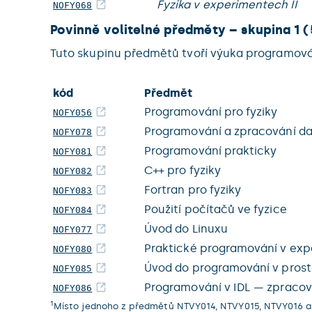
Fyzika v experimentech II
NOFY068
Povinně volitelné předměty – skupina 1 (
Tuto skupinu předmětů tvoří výuka programová
kód
Předmět
Programování pro fyziky
NOFY056
Programování a zpracování da
NOFY078
Programování prakticky
NOFY081
C++ pro fyziky
NOFY082
Fortran pro fyziky
NOFY083
Použití počítačů ve fyzice
NOFY084
Úvod do Linuxu
NOFY077
Praktické programování v expe
NOFY080
Úvod do programování v prost
NOFY085
Programování v IDL — zpracová
NOFY086
1
Místo jednoho z předmětů NTVY014, NTVY015, NTVY016 a N