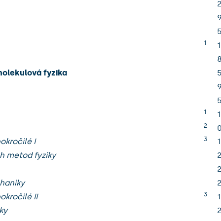
1
1
molekulová fyzika
1
1
2
3
okročilé I
1
h metod fyziky
haniky
3
kročilé II
1
ky