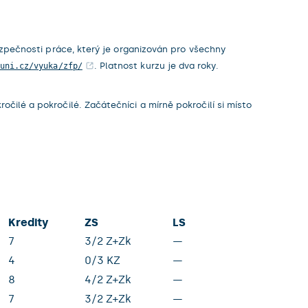
zpečnosti práce, který je organizován pro všechny
. Platnost kurzu je dva roky.
uni.cz/vyuka/zfp/
lé a pokročilé. Začátečníci a mírně pokročilí si místo
Kredity
ZS
LS
7
3/2 Z+Zk
—
4
0/3 KZ
—
8
4/2 Z+Zk
—
7
3/2 Z+Zk
—