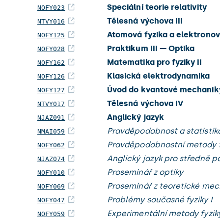
Speciální teorie relativity
NOFY023
Tělesná výchova III
NTVY016
Atomová fyzika a elektronov
NOFY125
Praktikum III — Optika
NOFY028
Matematika pro fyziky II
NOFY162
Klasická elektrodynamika
NOFY126
Úvod do kvantové mechanik
NOFY127
Tělesná výchova IV
NTVY017
Anglický jazyk
NJAZ091
Pravděpodobnost a statistika
NMAI059
Pravděpodobnostní metody f
NOFY062
Anglický jazyk pro středně pok
NJAZ074
Proseminář z optiky
NOFY010
Proseminář z teoretické mec
NOFY069
Problémy současné fyziky I
NOFY047
Experimentální metody fyziky
NOFY059