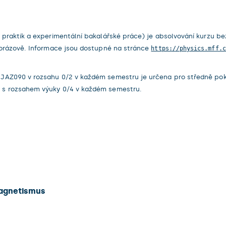
 praktik a experimentální bakalářské práce) je absolvování kurzu be
norázově. Informace jsou dostupné na stránce
https://physics.mff.c
Z090 v rozsahu 0/2 v každém semestru je určena pro středně pokroči
 s rozsahem výuky 0/4 v každém semestru.
magnetismus