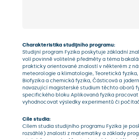
Charakteristika studijního programu:
Studijní program Fyzika poskytuje základní znal
volí povinně volitelné předměty a téma bakalá
prakticky orientované znalostí v některém z nás
meteorologie a klimatologie, Teoretická fyzika
Biofyzika a chemická fyzika, Částicová a jader
navazující magisterské studium těchto oborů f
specifického bloku Aplikovaná fyzika pracovat
vyhodnocovat výsledky experimentů či počíta
Cíle studia:
Cílem studia studijního programu Fyzika je po
rozsáhlé) znalosti z matematiky a základy prog