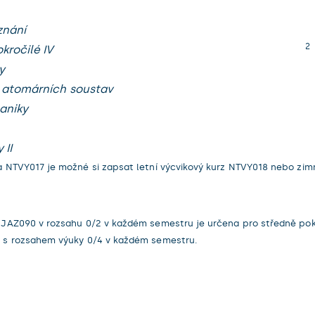
znání
2
kročilé IV
y
y atomárních soustav
aniky
 II
NTVY017 je možné si zapsat letní výcvikový kurz NTVY018 nebo zimn
Z090 v rozsahu 0/2 v každém semestru je určena pro středně pokroči
 s rozsahem výuky 0/4 v každém semestru.