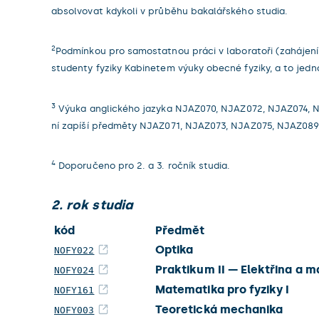
absolvovat kdykoli v průběhu bakalářského studia.
2
Podmínkou pro samostatnou práci v laboratoři (zahájení
studenty fyziky Kabinetem výuky obecné fyziky, a to jed
3
Výuka anglického jazyka NJAZ070, NJAZ072, NJAZ074, NJA
ní zapíší předměty NJAZ071, NJAZ073, NJAZ075, NJAZ089
4
Doporučeno pro 2. a 3. ročník studia.
2. rok studia
kód
Předmět
Optika
NOFY022
Praktikum II — Elektřina a 
NOFY024
Matematika pro fyziky I
NOFY161
Teoretická mechanika
NOFY003