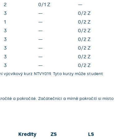
2
0/1 Z
—
3
—
0/2 Z
1
—
0/2 Z
3
—
0/2 Z
3
—
0/2 Z
3
—
0/2 Z
3
—
0/2 Z
3
—
0/2 Z
í výcvikový kurz NTVY019. Tyto kurzy může student
lé a pokročilé. Začátečníci a mírně pokročilí si místo
Kredity
ZS
LS