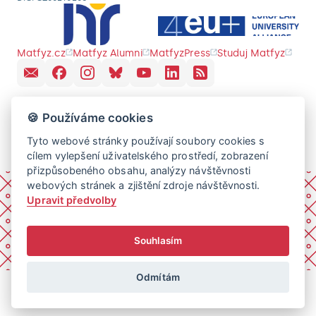
Matfyz.cz
Matfyz Alumni
MatfyzPress
Studuj Matfyz
🍪 Používáme cookies
Tyto webové stránky používají soubory cookies s
cílem vylepšení uživatelského prostředí, zobrazení
přizpůsobeného obsahu, analýzy návštěvnosti
webových stránek a zjištění zdroje návštěvnosti.
Upravit předvolby
Souhlasím
Odmítám
© 2026 Univerzita Karlova, Matematicko-fyzikální fakulta.
Všechna práva vyhrazena.