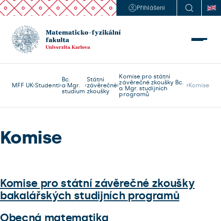
Přihlášení
Komise pro státní
Bc.
Státní
závěrečné zkoušky Bc.
MFF UK
Studenti
a Mgr.
závěrečné
Komise
a Mgr. studijních
studium
zkoušky
programů
Komise
Komise pro státní závěrečné zkoušky
bakalářských studijních programů
Obecná matematika