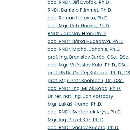
doc. RNDr. Jiří Dvořák, Ph.D.
RNDr. Daniela Flimmel, Ph.D.
doc. Roman Holovko, Ph.D.
doc. Mgr. Petr Honzík, Ph.D.
RNDr. Jaroslav Hron, Ph.D.
doc. RNDr. Šárka Hudecová, Ph.D.
doc. RNDr. Michal Johanis, Ph.D.
prof. Ing. Branislav Jurčo, CSc., DSc.
doc. Mgr. Vítězslav Kala, Ph.D., DSc.
prof. RNDr. Ondřej Kalenda, Ph.D., DS
prof. Mgr. Petr Knobloch, Dr., DSc.
doc. RNDr. Ing. Miloš Kopa, Ph.D.
Dr. rer. nat. Ing. Jan Kotrbatý
Mgr. Lukáš Krump, Ph.D.
doc. RNDr. Svatopluk Krýsl, Ph.D.
Mgr. Ing. Pavel Kříž, Ph.D.
doc. RNDr. Václav Kučera, Ph.D.