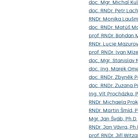
doc. Mgr. Michal Kul
doc. RNDr. Petr Lac
RNDr. Monika Laušm
doc. RNDr. Matúš Ma
prof. RNDr. Bohdan 
RNDr. Lucie Mazurov
prof. RNDr. Ivan Miz
doc. Mgr. Stanislav 
doc. Ing. Marek Ome
doc. RNDr. Zbyněk P
doc. RNDr. Zuzana P
Ing. Vít Procházka, P
RNDr. Michaela Prok
RNDr. Martin Šmíd, P
Mgr. Jan Šváb, Ph.D.
RNDr. Jan Vávra, Ph.
prof. RNDr. Jiří Witza