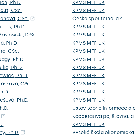
ich, Ph.D.
KPMS MFF UK
hout, CSc.
KPMS MFF UK
anová, CSc.
Česká spořitelna, a.s.
ciak, Ph.D.
KPMS MFF UK
Maslowski, DrSc.
KPMS MFF UK
á, Ph.D.
KPMS MFF UK
era, CSc.
KPMS MFF UK
Nagy, Ph.D.
KPMS MFF UK
lka, Ph.D.
KPMS MFF UK
awlas, Ph.D.
KPMS MFF UK
rášková, CSc.
KPMS MFF UK
h.D.
KPMS MFF UK
ešová, Ph.D.
KPMS MFF UK
h.D.
Ústav teorie informace a a
Kooperativa pojišťovna, a.
D.
KPMS MFF UK
ny, Ph.D.
Vysoká škola ekonomická