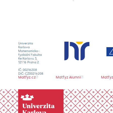
Univerzita
Karlova
Matematicko-
fyzikální fakulta
Ke Karlovu 3,
121 16 Praha 2
IČ: 00216208
DIČ: CZ00216208
Matfyz.cz
Matfyz Alumni
Matfyz