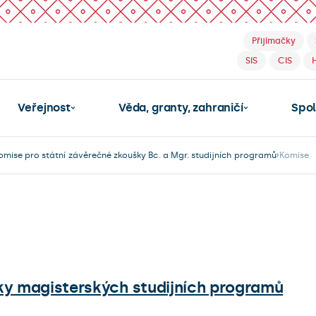
Přijímačky
SIS
CIS
Veřejnost
Věda, granty, zahraničí
Spo
omise pro státní závěrečné zkoušky Bc. a Mgr. studijních programů
Komise
ky magisterských studijních programů