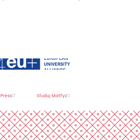
Press
Studuj Matfyz