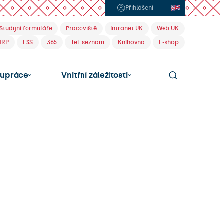
Přihlášení
Studijní formuláře
Pracoviště
Intranet UK
Web UK
HRP
ESS
365
Tel. seznam
Knihovna
E-shop
lupráce
Vnitřní záležitosti