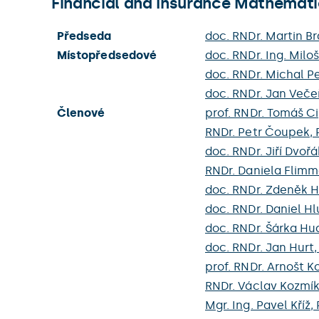
Financial and Insurance Mathemat
Předseda
doc. RNDr. Martin Br
Místopředsedové
doc. RNDr. Ing. Milo
doc. RNDr. Michal Pe
doc. RNDr. Jan Večeř
Členové
prof. RNDr. Tomáš Ci
RNDr. Petr Čoupek, 
doc. RNDr. Jiří Dvořá
RNDr. Daniela Flimme
doc. RNDr. Zdeněk H
doc. RNDr. Daniel Hl
doc. RNDr. Šárka Hu
doc. RNDr. Jan Hurt,
prof. RNDr. Arnošt K
RNDr. Václav Kozmík,
Mgr. Ing. Pavel Kříž, 