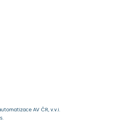
utomatizace AV ČR, v.v.i.
s.