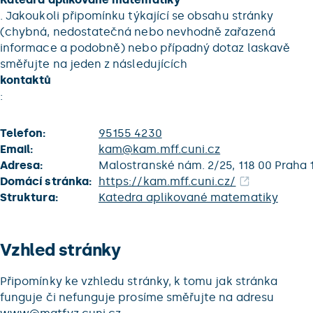
. Jakoukoli připomínku týkající se obsahu stránky
(chybná, nedostatečná nebo nevhodně zařazená
informace a podobně) nebo případný dotaz laskavě
směřujte na jeden z následujících
kontaktů
:
Telefon:
95155 4230
Email:
kam@kam.mff.cuni.cz
Adresa:
Malostranské nám. 2/25, 118 00 Praha 
Domácí stránka:
https://kam.mff.cuni.cz/
Struktura:
Katedra aplikované matematiky
Vzhled stránky
Připomínky ke vzhledu stránky, k tomu jak stránka
funguje či nefunguje prosíme směřujte na adresu