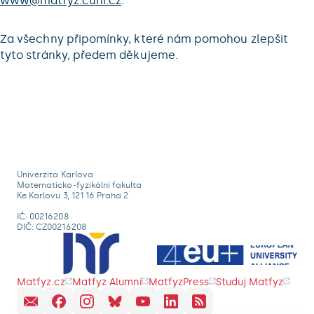
www@matfyz.cuni.cz
.
Za všechny připomínky, které nám pomohou zlepšit
tyto stránky, předem děkujeme.
Univerzita Karlova
Matematicko-fyzikální fakulta
Ke Karlovu 3, 121 16 Praha 2
IČ: 00216208
DIČ: CZ00216208
Matfyz.cz
Matfyz Alumni
MatfyzPress
Studuj Matfyz