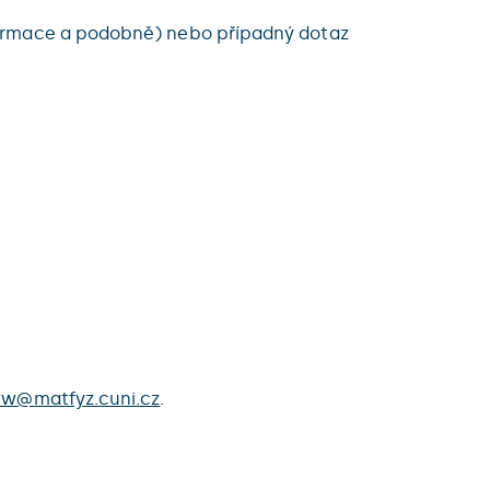
formace a podobně) nebo případný dotaz
w@matfyz.cuni.cz
.