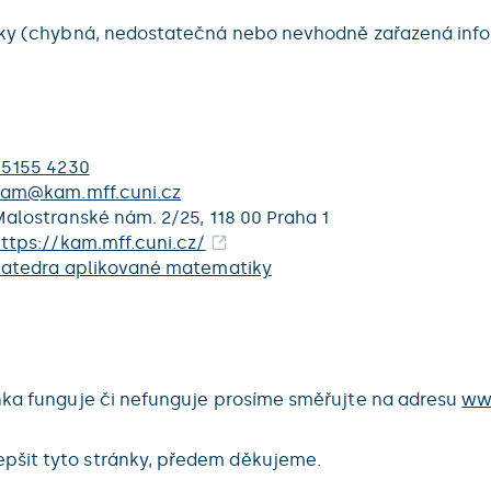
ránky (chybná, nedostatečná nebo nevhodně zařazená in
95155 4230
kam@kam.mff.cuni.cz
alostranské nám. 2/25, 118 00 Praha 1
ttps://kam.mff.cuni.cz/
atedra aplikované matematiky
ánka funguje či nefunguje prosíme směřujte na adresu
ww
pšit tyto stránky, předem děkujeme.