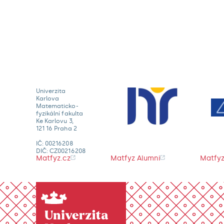
Univerzita
Karlova
Matematicko-
fyzikální fakulta
Ke Karlovu 3,
121 16 Praha 2
IČ: 00216208
DIČ: CZ00216208
Matfyz.cz
Matfyz Alumni
Matfyz