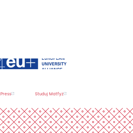
Press
Studuj Matfyz