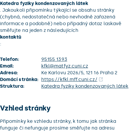
Katedra fyziky kondenzovaných látek
. Jakoukoli připomínku týkající se obsahu stránky
(chybná, nedostatečná nebo nevhodně zařazená
informace a podobně) nebo případný dotaz laskavě
směřujte na jeden z následujících
kontaktů
:
Telefon:
95155 1393
Email:
kfkl@matfyz.cuni.cz
Adresa:
Ke Karlovu 2026/5, 121 16 Praha 2
Domácí stránka:
https://kfkl.mff.cuni.cz/
Struktura:
Katedra fyziky kondenzovaných látek
Vzhled stránky
Připomínky ke vzhledu stránky, k tomu jak stránka
funguje či nefunguje prosíme směřujte na adresu