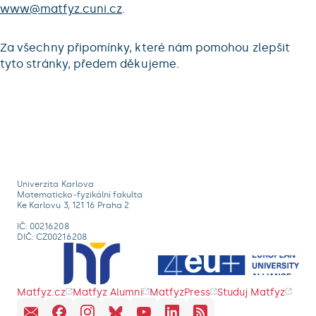
www@matfyz.cuni.cz
.
Za všechny připomínky, které nám pomohou zlepšit
tyto stránky, předem děkujeme.
Univerzita Karlova
Matematicko-fyzikální fakulta
Ke Karlovu 3, 121 16 Praha 2
IČ: 00216208
DIČ: CZ00216208
Matfyz.cz
Matfyz Alumni
MatfyzPress
Studuj Matfyz