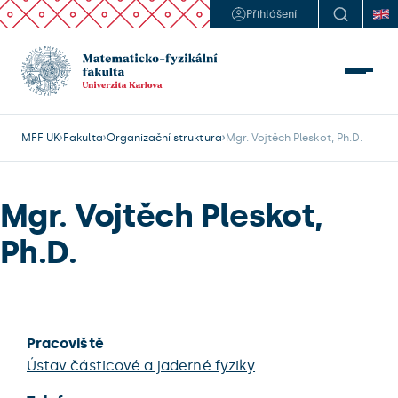
Přihlášení
MFF UK
Fakulta
Organizační struktura
Mgr. Vojtěch Pleskot, Ph.D.
Mgr. Vojtěch Pleskot,
Ph.D.
Pracoviště
Ústav částicové a jaderné fyziky