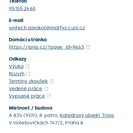
Telefon
95155 2460
E-mail
vojtech.pleskot@matfyz.cuni.cz
Domácí stránka
https://ipnp.cz/?page_id=9663
Odkazy
Výuka
Rozvrh
Termíny zkoušek
Vedené práce
Vypsané práce
Místnost / budova
A 835 (909),
8. patro,
Katedrový objekt Troja
,
V Holešovičkách 747/2,
Praha 8