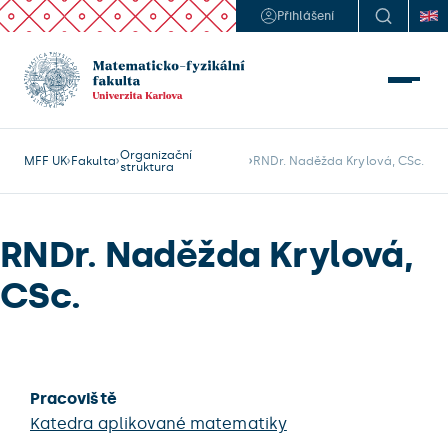
Přihlášení
Organizační
MFF UK
Fakulta
RNDr. Naděžda Krylová, CSc.
struktura
RNDr. Naděžda Krylová,
CSc.
Pracoviště
Katedra aplikované matematiky