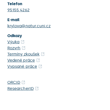
Telefon
95155 4262
E-mail
krylova@natur.cuni.cz
Odkazy
Výuka
Rozvrh
Termíny zkoušek
Vedené práce
Vypsané práce
ORCID
ResearcherID