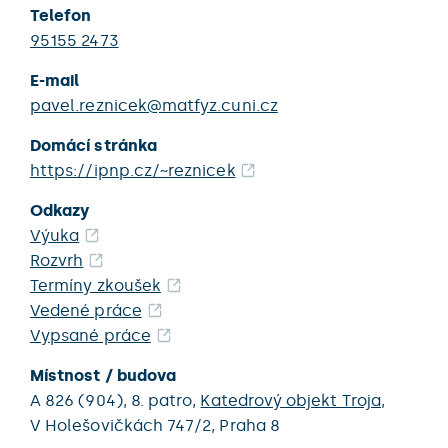
Telefon
95155 2473
E-mail
pavel.reznicek@matfyz.cuni.cz
Domácí stránka
https://ipnp.cz/~reznicek
Odkazy
Výuka
Rozvrh
Termíny zkoušek
Vedené práce
Vypsané práce
Místnost / budova
A 826 (904),
8. patro,
Katedrový objekt Troja
,
V Holešovičkách 747/2,
Praha 8