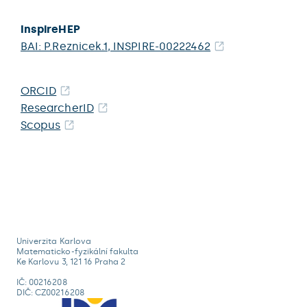
InspireHEP
BAI: P.Reznicek.1, INSPIRE-00222462
ORCID
ResearcherID
Scopus
Univerzita Karlova
Matematicko-fyzikální fakulta
Ke Karlovu 3, 121 16 Praha 2
IČ: 00216208
DIČ: CZ00216208