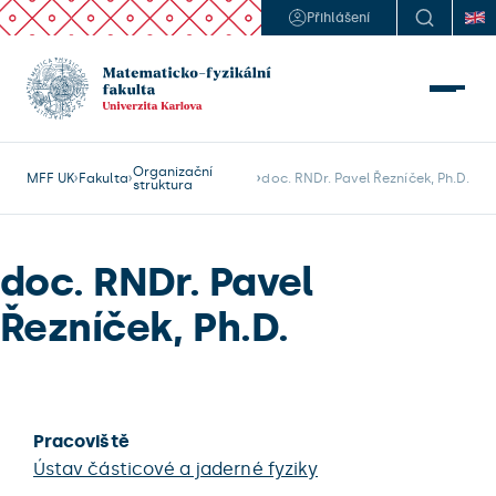
Přihlášení
Organizační
MFF UK
Fakulta
doc. RNDr. Pavel Řezníček, Ph.D.
struktura
doc. RNDr. Pavel
Řezníček, Ph.D.
Pracoviště
Ústav částicové a jaderné fyziky