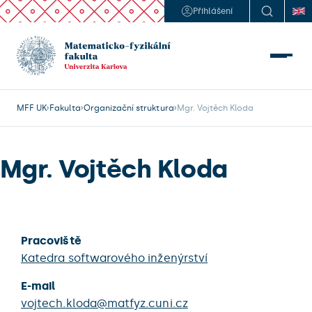
Přihlášení
MFF UK
Fakulta
Organizační struktura
Mgr. Vojtěch Kloda
Mgr. Vojtěch Kloda
Pracoviště
Katedra softwarového inženýrství
E-mail
vojtech.kloda@matfyz.cuni.cz