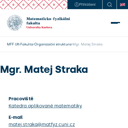
Přihlášení
MFF UK
Fakulta
Organizační struktura
Mgr. Matej Straka
Mgr. Matej Straka
Pracoviště
Katedra aplikované matematiky
E-mail
matej.straka@matfyz.cuni.cz