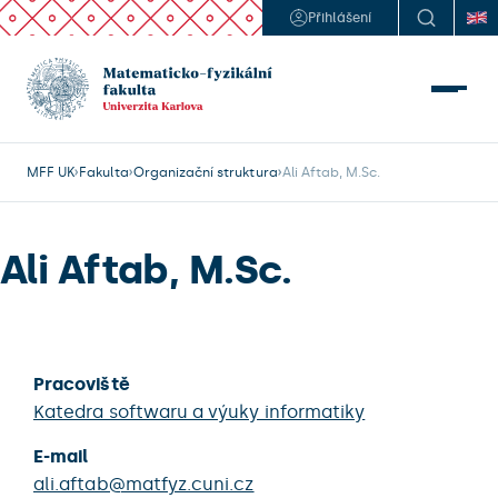
Přihlášení
MFF UK
Fakulta
Organizační struktura
Ali Aftab, M.Sc.
Ali Aftab, M.Sc.
Pracoviště
Katedra softwaru a výuky informatiky
E-mail
ali.aftab@matfyz.cuni.cz