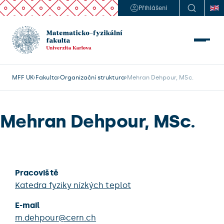
Přihlášení
MFF UK
Fakulta
Organizační struktura
Mehran Dehpour, MSc.
Mehran Dehpour, MSc.
Pracoviště
Katedra fyziky nízkých teplot
E-mail
m.dehpour@cern.ch