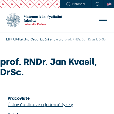
Přihlášení
MFF UK
Fakulta
Organizační struktura
prof. RNDr. Jan Kvasil, DrSc.
prof. RNDr. Jan Kvasil,
DrSc.
Pracoviště
Ústav částicové a jaderné fyziky