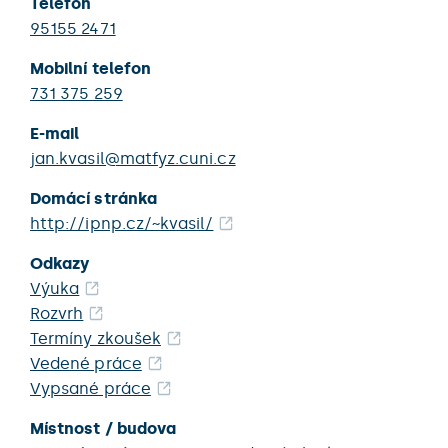
Telefon
95155 2471
Mobilní telefon
731 375 259
E-mail
jan.kvasil@matfyz.cuni.cz
Domácí stránka
http://ipnp.cz/~kvasil/
Odkazy
Výuka
Rozvrh
Termíny zkoušek
Vedené práce
Vypsané práce
Místnost / budova