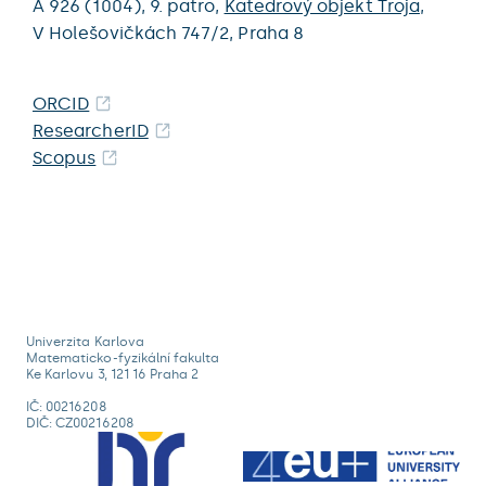
A 926 (1004),
9. patro,
Katedrový objekt Troja
,
V Holešovičkách 747/2,
Praha 8
ORCID
ResearcherID
Scopus
Univerzita Karlova
Matematicko-fyzikální fakulta
Ke Karlovu 3, 121 16 Praha 2
IČ: 00216208
DIČ: CZ00216208