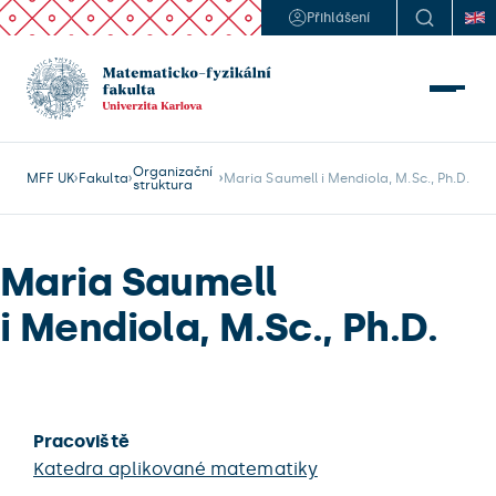
Přihlášení
Organizační
MFF UK
Fakulta
Maria Saumell i Mendiola, M.Sc., Ph.D.
struktura
Maria Saumell
i Mendiola, M.Sc., Ph.D.
Pracoviště
Katedra aplikované matematiky