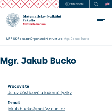
Přihlášení
MFF UK
Fakulta
Organizační struktura
Mgr. Jakub Bucko
Mgr. Jakub Bucko
Pracoviště
Ústav částicové a jaderné fyziky
E-mail
jakub.bucko@matfyz.cuni.cz