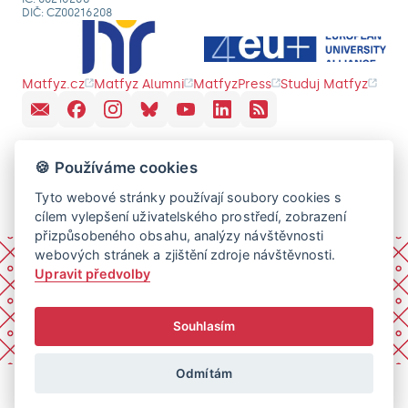
DIČ: CZ00216208
Matfyz.cz
Matfyz Alumni
MatfyzPress
Studuj Matfyz
🍪 Používáme cookies
Tyto webové stránky používají soubory cookies s
cílem vylepšení uživatelského prostředí, zobrazení
přizpůsobeného obsahu, analýzy návštěvnosti
webových stránek a zjištění zdroje návštěvnosti.
Upravit předvolby
Souhlasím
Odmítám
© 2026 Univerzita Karlova, Matematicko-fyzikální fakulta.
Všechna práva vyhrazena.