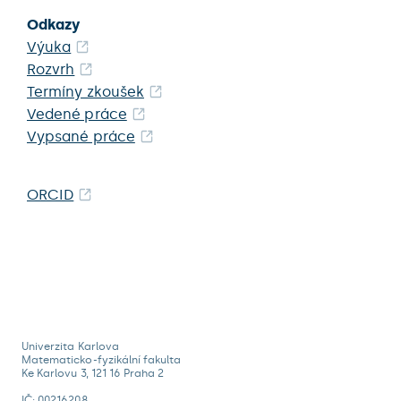
Odkazy
Výuka
Rozvrh
Termíny zkoušek
Vedené práce
Vypsané práce
ORCID
Univerzita Karlova
Matematicko-fyzikální fakulta
Ke Karlovu 3, 121 16 Praha 2
IČ: 00216208