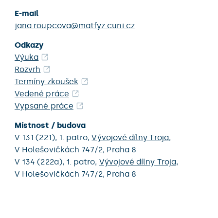
E-mail
jana.roupcova@matfyz.cuni.cz
Odkazy
Výuka
Rozvrh
Termíny zkoušek
Vedené práce
Vypsané práce
Místnost / budova
V 131 (221),
1. patro,
Vývojové dílny Troja
,
V Holešovičkách 747/2,
Praha 8
V 134 (222a),
1. patro,
Vývojové dílny Troja
,
V Holešovičkách 747/2,
Praha 8