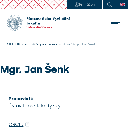
Přihlášení
MFF UK
Fakulta
Organizační struktura
Mgr. Jan Šenk
Mgr. Jan Šenk
Pracoviště
Ústav teoretické fyziky
ORCID