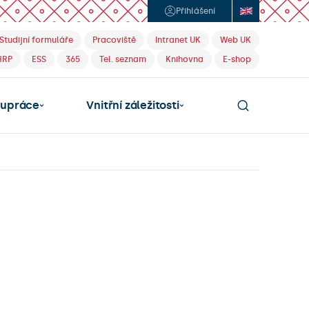
Přihlášení
Studijní formuláře
Pracoviště
Intranet UK
Web UK
HRP
ESS
365
Tel. seznam
Knihovna
E-shop
lupráce
Vnitřní záležitosti