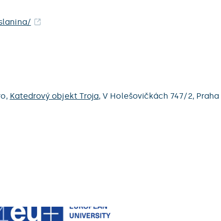
slanina/
ro,
Katedrový objekt Troja
,
V Holešovičkách 747/2,
Praha