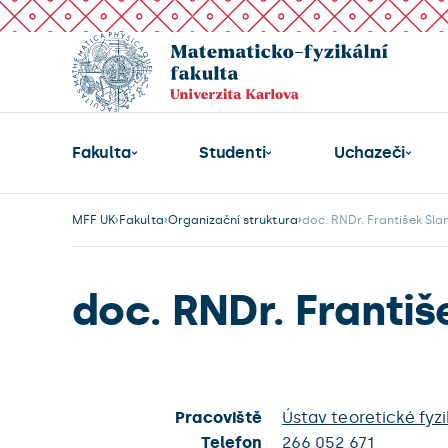
Fakulta
Studenti
Uchazeči
MFF UK
Fakulta
Organizační struktura
doc. RNDr. František Slan
doc. RNDr. Františ
Pracoviště
Ústav teoretické fyz
Telefon
266 052 671