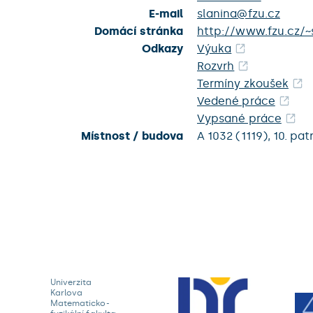
E-mail
slanina@fzu.cz
Domácí stránka
http://www.fzu.cz/~
Odkazy
Výuka
Rozvrh
Termíny zkoušek
Vedené práce
Vypsané práce
Místnost / budova
A 1032 (1119),
10. pat
Univerzita
Karlova
Matematicko-