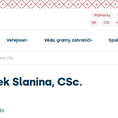
Přijímačky
SIS
CIS
Veřejnost
Věda, granty, zahraničí
Spo
ina, CSc.
ek Slanina, CSc.
iky