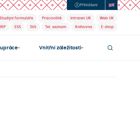
Přihlášení
Studijní formuláře
Pracoviště
Intranet UK
Web UK
HRP
ESS
365
Tel. seznam
Knihovna
E-shop
lupráce
Vnitřní záležitosti