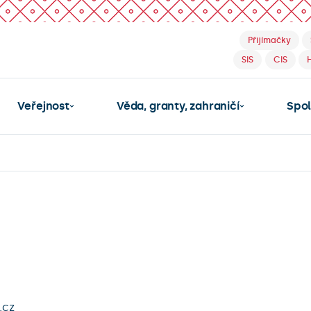
Přijímačky
SIS
CIS
Veřejnost
Věda, granty, zahraničí
Spo
.cz