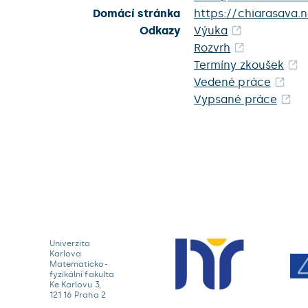
Domácí stránka
https://chiarasava.n
Odkazy
Výuka
Rozvrh
Termíny zkoušek
Vedené práce
Vypsané práce
Univerzita
Karlova
Matematicko-
fyzikální fakulta
Ke Karlovu 3,
121 16 Praha 2