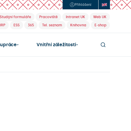
Přihlášení
Studijní formuláře
Pracoviště
Intranet UK
Web UK
HRP
ESS
365
Tel. seznam
Knihovna
E-shop
lupráce
Vnitřní záležitosti