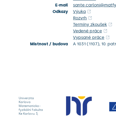
E-mail
sante.carloni@matfy
Odkazy
Výuka
Rozvrh
Termíny zkoušek
Vedené práce
Vypsané práce
Místnost / budova
A 1031 (1107),
10. pat
Univerzita
Karlova
Matematicko-
fyzikální fakulta
Ke Karlovu 3,