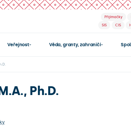
Přijímačky
SIS
CIS
Veřejnost
Věda, granty, zahraničí
Spo
h.D.
M.A., Ph.D.
iky