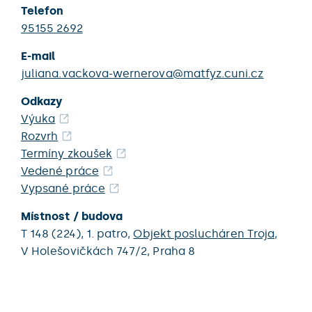
Telefon
95155 2692
E-mail
juliana.vackova-wernerova@matfyz.cuni.cz
Odkazy
Výuka
Rozvrh
Termíny zkoušek
Vedené práce
Vypsané práce
Místnost / budova
T 148 (224),
1. patro,
Objekt poslucháren Troja
,
V Holešovičkách 747/2,
Praha 8