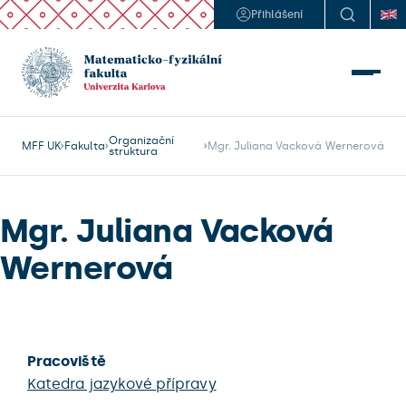
Přihlášení
Organizační
MFF UK
Fakulta
Mgr. Juliana Vacková Wernerová
struktura
Mgr. Juliana Vacková
Wernerová
Pracoviště
Katedra jazykové přípravy