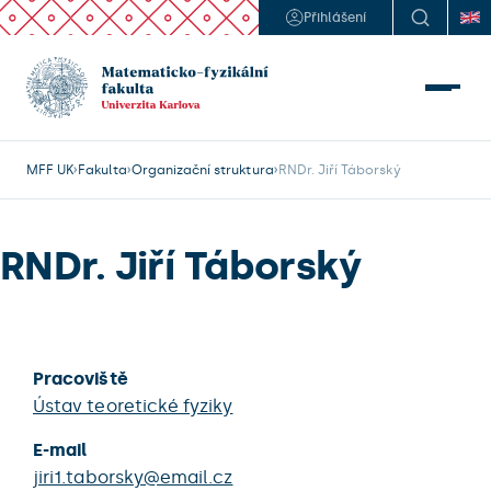
Přihlášení
MFF UK
Fakulta
Organizační struktura
RNDr. Jiří Táborský
RNDr. Jiří Táborský
Pracoviště
Ústav teoretické fyziky
E-mail
jiri1.taborsky@email.cz