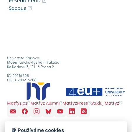
ResearcherID
Scopus
Univerzita Karlova
Matematicko-fyzikální fakulta
Ke Karlovu 3, 121 16 Praha 2
IČ: 00216208
DIČ: CZ00216208
Matfyz.cz
Matfyz Alumni
MatfyzPress
Studuj Matfyz
🍪 Používáme cookies