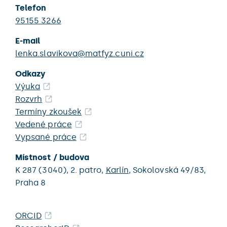
Telefon
95155 3266
E-mail
lenka.slavikova@matfyz.cuni.cz
Odkazy
Výuka
Rozvrh
Termíny zkoušek
Vedené práce
Vypsané práce
Místnost / budova
K 287 (3040),
2. patro,
Karlín
,
Sokolovská 49/83,
Praha 8
ORCID